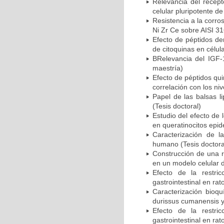
Relevancia del recept
celular pluripotente de
Resistencia a la corro
Ni Zr Ce sobre AISI 31
Efecto de péptidos de
de citoquinas en célul
BRelevancia del IGF-1
maestría)
Efecto de péptidos qui
correlación con los ni
Papel de las balsas l
(Tesis doctoral)
Estudio del efecto de 
en queratinocitos epid
Caracterización de l
humano (Tesis doctora
Construcción de una r
en un modelo celular d
Efecto de la restri
gastrointestinal en ra
Caracterización bioqu
durissus cumanensis y 
Efecto de la restri
gastrointestinal en ra