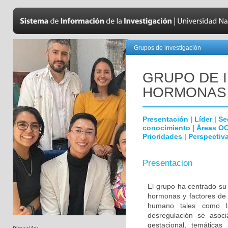
Grupos de investigación
GRUPO DE 
HORMONAS
Presentación
|
Líder
|
Se
conocimiento
|
Áreas O
Prioridades
|
Perspectiva
Presentacion
El grupo ha centrado su 
hormonas y factores de 
humano tales como la
desregulación se asoc
gestacional, temáticas