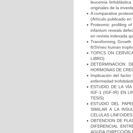
leucemia linfoblástic
originales de la invest
A comparative proteom
(Artículo publicado en
Proteomic profiling of
infantum reveals defec
en revista indexada qu
Transforming Growth
8/SVneo human trophobl
TOPICS ON CERVIC
LIBRO)
DETERMINACION D
HORMONAS DE CRECI
Implicación del factor 
enfermedad trofoblás
ESTUDIO DE LA VÍA
IGF-1 (IGF-IR) EN
TESIS)
ESTUDIO DEL PAPE
SIMILAR A LA INSU
CELULAS LINFOIDES 
OBTENCION DE PLA
DIFERENCIAL ENTR
AGUDA (DIRECCIÓN 