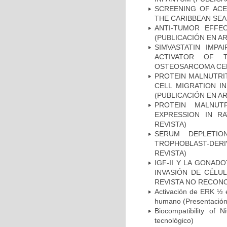
SCREENING OF ACE
THE CARIBBEAN SEA
ANTI-TUMOR EFFE
(PUBLICACIÓN EN AR
SIMVASTATIN IMP
ACTIVATOR OF T
OSTEOSARCOMA CELL
PROTEIN MALNUTRI
CELL MIGRATION I
(PUBLICACIÓN EN AR
PROTEIN MALNU
EXPRESSION IN R
REVISTA)
SERUM DEPLETIO
TROPHOBLAST-DERI
REVISTA)
IGF-II Y LA GONAD
INVASIÓN DE CÉLU
REVISTA NO RECONO
Activación de ERK ½ e
humano (Presentación 
Biocompatibility of 
tecnológico)