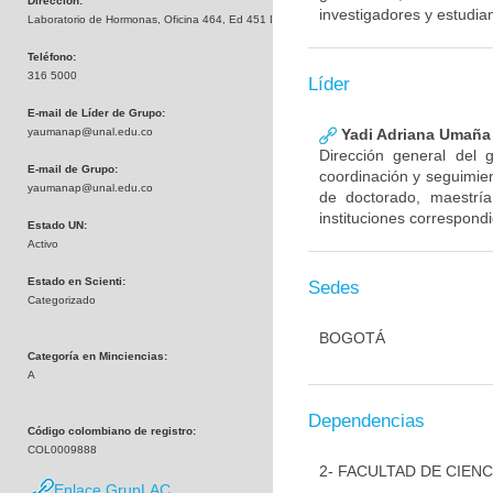
Dirección:
investigadores y estudia
Laboratorio de Hormonas, Oficina 464, Ed 451 Departamento de Química
Teléfono:
316 5000
Líder
E-mail de Líder de Grupo:
yaumanap@unal.edu.co
Yadi Adriana Umaña
Dirección general del 
E-mail de Grupo:
coordinación y seguimien
yaumanap@unal.edu.co
de doctorado, maestría
instituciones correspond
Estado UN:
Activo
Estado en Scienti:
Sedes
Categorizado
BOGOTÁ
Categoría en Minciencias:
A
Dependencias
Código colombiano de registro:
COL0009888
2- FACULTAD DE CIENC
Enlace GrupLAC