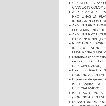
SEX-SPECIFIC ASS
CANCER IN COLOMBI
APROXIMACIÓN PR
PROTEÍNAS EN PLA
INDUCCIÓN CON QUI
ANÁLISIS PROTEÓM
LEUCEMIA LINFOIDE
ANÁLISIS PROTEOM
BIDIMENSIONAL (PO
FUNCTIONAL DYSREG
IN CIRCULATING 
LEISHMANIA (LEISH
Diferenciación trofoblás
en la secreción de 
ESPECIALIZADOS)
Efecto de IGF-I e IG
(PONENCIAS EN EVE
Expresión de genes re
IGF-I sérico e 
ESPECIALIZADOS)
IGF-I ACTS AS A
(PONENCIAS EN EVE
DESNUTRICIÓN PROT