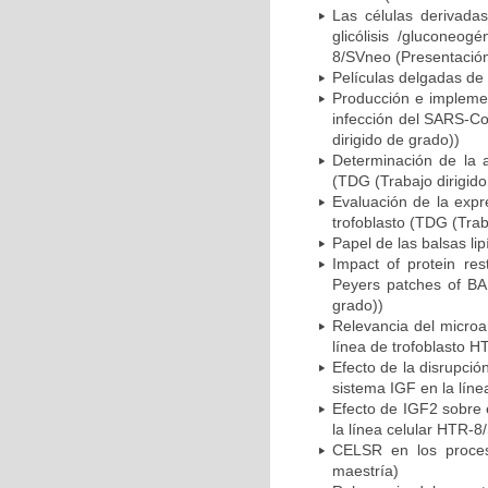
Las células derivada
glicólisis /gluconeog
8/SVneo (Presentación 
Películas delgadas de 
Producción e implemen
infección del SARS-Co
dirigido de grado))
Determinación de la a
(TDG (Trabajo dirigido
Evaluación de la expr
trofoblasto (TDG (Trab
Papel de las balsas li
Impact of protein res
Peyers patches of BAL
grado))
Relevancia del microa
línea de trofoblasto 
Efecto de la disrupció
sistema IGF en la lín
Efecto de IGF2 sobre 
la línea celular HTR-8
CELSR en los proces
maestría)