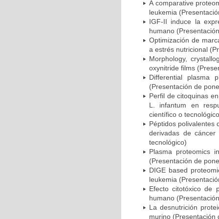
A comparative proteom
leukemia (Presentación
IGF-II induce la expr
humano (Presentación 
Optimización de marca
a estrés nutricional (
Morphology, crystallo
oxynitride films (Pres
Differential plasma 
(Presentación de ponen
Perfil de citoquinas 
L. infantum en resp
científico o tecnológic
Péptidos polivalentes 
derivadas de cáncer
tecnológico)
Plasma proteomics in
(Presentación de ponen
DIGE based proteomic 
leukemia (Presentación
Efecto citotóxico de 
humano (Presentación 
La desnutrición prote
murino (Presentación d