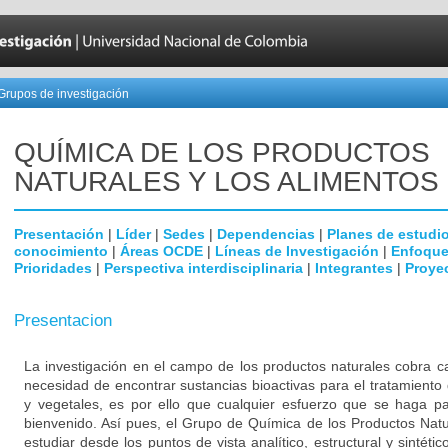
Grupos de investigación
QUÍMICA DE LOS PRODUCTOS
NATURALES Y LOS ALIMENTOS
Presentación
|
Líder
|
Sedes
|
Dependencias
|
Planes de estudi
conocimiento
|
Áreas OCDE
|
Líneas de Investigación
|
Enfoque
Prioridades
|
Perspectiva interdisciplinaria
|
Integrantes
|
Proye
Presentacion
La investigación en el campo de los productos naturales cobra c
necesidad de encontrar sustancias bioactivas para el tratamien
y vegetales, es por ello que cualquier esfuerzo que se haga pa
bienvenido. Así pues, el Grupo de Química de los Productos Natu
estudiar desde los puntos de vista analítico, estructural y sintéti