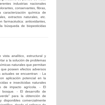
erentes industrias nacionales
olorantes, conservantes, fibras,
la caracterización química de
les, extractos naturales, etc.
n farmacéutica: antioxidantes,
n la búsqueda de biopesticidas
vista analítico, estructural y
rtar a la solución de problemas
químicas naturales que permitan
os que poseen efectos adversos
s actuales se encuentran: - La
on aplicación potencial en la
cidas e insecticidas naturales
s de impacto agrícola. - El
l bosque. - El desarrollo de
verde" para la obtención de
y disponibles comercialmente
ientífico, desde el enfoque de