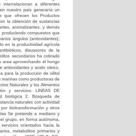
interrelacionan a diferentes
en nuestro país generaría un
te que ofrecen los Productos
 con la obtención de sustancias
rantes, aromatizantes, y demás
en produciendo compuestos que
arios ángulos (antioxidantes);
to en la productividad agrícola
ntibióticos, disuasores de la
bolitos secundarios ha cobrado
ta area aprovechando el hongo
e antioxidantes y acido oleico.
 para la produccion de xilitol
as marinas como productoras de
ctos Naturales y los Alimentos
ación y servicios: LINEAS DE
d biológica 2. Búsqueda de
stancia naturales con actividad
 por biotransformación y otros
colas Se pretende a mediano y
n el grupo, en forma autónoma,
ervicios orientados hacia la
arios, metabolitos primarios y