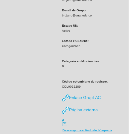
brojano@unal.edu.co
E-mail de Grupo:
brojano@unal.edu.co
Estado UN:
Activo
Estado en Scienti:
Categorizado
Categoría en Minciencias:
B
Código colombiano de registro:
COL0052289
Enlace GrupLAC
Página externa
Descargar resultado de búsqueda