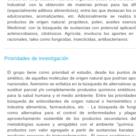
Industrial: con la obtención de materias primas para las dif
(especialmente aditivos alimenticios); entre las que destacan los c
edulcorantes, aromatizantes, etc. Adicionalmente se realiza 
productos de origen natural: propóleos, polen, aceites esencia
Medicinal: con la búsqueda de sustancias con potencial aplicació
antimicrobianos, citotóxicos. Agrícola: involucra los aportes e
racionales, tales como fungicidas, insecticidas, antibacterianos.
Prioridades de investigación
El grupo tiene como prioridad el estudio, desde los puntos de 
sintético, de aquellas moléculas de origen natural que podrían apo
nacionales. Asimismo se enfatiza en la búsqueda de alternativas 
sustituir parcial y/o completamente produstos químicos sintétic
para la salud humana y el medio ambiente. Entre las prioridade
búsqueda de antioxidantes de origen natural o hemisintético c
industria alimenticia, farmacéutica, etc. - La búsqueda de fungi
como alternativa para el control de enfermedades y plaga
aprovechamiento sostenible de los productos secundarios de
metodologías suaves y amigables con el ambiente "química 
productos con valor agregado a partir de sustancias baratas 
mediante procesos de biotransformación. -El apoyo académico y c