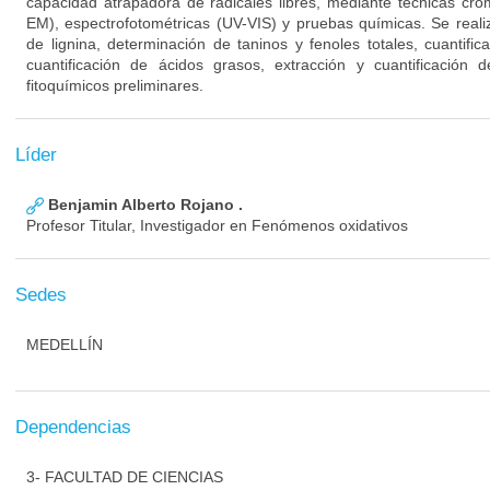
capacidad atrapadora de radicales libres, mediante técnicas cr
EM), espectrofotométricas (UV-VIS) y pruebas químicas. Se realiz
de lignina, determinación de taninos y fenoles totales, cuantifi
cuantificación de ácidos grasos, extracción y cuantificación d
fitoquímicos preliminares.
Líder
Benjamin Alberto Rojano .
Profesor Titular, Investigador en Fenómenos oxidativos
Sedes
MEDELLÍN
Dependencias
3- FACULTAD DE CIENCIAS