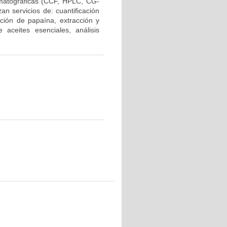
omatográficas (CCF, HPLC, CG-
an servicios de: cuantificación
cación de papaína, extracción y
e aceites esenciales, análisis