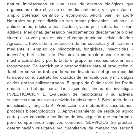
natural involucradas en una serie de eventos biológicos que 
organismos entre sí y con su medio ambiente, y cuyo estudio 
amplio potencial científico y económico. Ahora bien, el apor
Naturales se puede dividir en tres ramas principales: Industrial,
antioxidantes, edulcorantes, ácidos grasos poliinsaturados, colo
aditivos; Medicinal, generando medicamentos directamente o bi
sirven a su vez para estudiar el comportamiento celular desde v
Agrícola, a través de la protección de las cosechas y el incremen
mediante el empleo de micotóxinas, fungicidas, insecticidas, a
ingestión, herbicidas, etc. Por otra la biotransformaion de meta
mucha actualidad y por lo tanto el grupo ha incursionado en es
fitopatogeno Colletotrichum gloesoporioides para al produccion d
Tambien se viene trabajando varias levaduras del genero candida
tomando como sustrato hidrolizados de hemicelulosa, y microalg
acidos grasos poliinsaturados. El grupo de Química de los Produ
orienta su trabajo hacia las siguientes líneas de investig
INVESTIGACIÓN 1. Evaluación de micotoxinas y su activida
sustancias naturales con actividad antioxidante 3. Búsqueda de su
insecticida y fungicida 4. Producción de metabolitos secundarios
procesos biotecnologicos 5. Aprovechamiento de residuos agri
corto plazo consolidar las líneas de investigación que conforma
pero compartiendo objetivos comunes. SERVICIOS Se prestan s
determinación cualitativa y/o cuantitativa de metabolitos secund