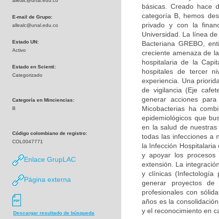
allealc@unal.edu.co
básicas. Creado hace d
categoría B, hemos desa
E-mail de Grupo:
privado y con la finan
allealc@unal.edu.co
Universidad. La línea de
Estado UN:
Bacteriana GREBO, enti
Activo
creciente amenaza de la 
hospitalaria de la Capi
Estado en Scienti:
hospitales de tercer n
Categorizado
experiencia. Una priorid
de vigilancia (Eje caf
generar acciones para
Categoría en Minciencias:
Micobacterias ha combi
B
epidemiológicos que bu
en la salud de nuestras
Código colombiano de registro:
todas las infecciones a 
COL0047771
la Infección Hospitalari
y apoyar los procesos 
Enlace GrupLAC
extensión. La integració
y clínicas (Infectología
Página externa
generar proyectos de
profesionales con sólid
años es la consolidación
y el reconocimiento en c
Descargar resultado de búsqueda