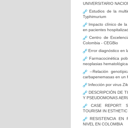
UNIVERSITARIO NACIO
Estudios de la multir
Typhimurium
Impacto clínico de la
en pacientes hospitaliz
Centro de Excelenci
Colombia - CEGBio
Error diagnóstico en 
Farmacocinética pobl
neoplasias hematológicas
--Relación genotípi
carbapenemasas en un Ho
Infección por virus Zi
DESCRIPCIÓN DE T
Y PSEUDOMONAS AERU
CASE REPORT: S
TOURISM IN ESTHETI
RESISTENCIA EN 
NIVEL EN COLOMBIA