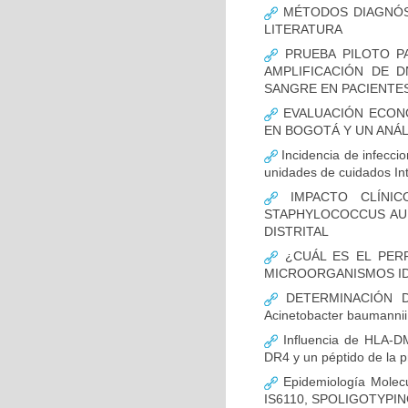
MÉTODOS DIAGNÓST
LITERATURA
PRUEBA PILOTO PA
AMPLIFICACIÓN DE 
SANGRE EN PACIENTES
EVALUACIÓN ECON
EN BOGOTÁ Y UN ANÁL
Incidencia de infecci
unidades de cuidados In
IMPACTO CLÍNIC
STAPHYLOCOCCUS AUR
DISTRITAL
¿CUÁL ES EL PERF
MICROORGANISMOS ID
DETERMINACIÓN D
Acinetobacter bauman
Influencia de HLA-DM
DR4 y un péptido de la p
Epidemiología Molecu
IS6110, SPOLIGOTYPING