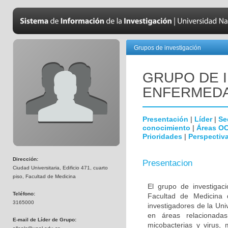
Grupos de investigación
GRUPO DE 
ENFERMEDA
Presentación
|
Líder
|
Se
conocimiento
|
Áreas O
Prioridades
|
Perspectiva
Dirección:
Presentacion
Ciudad Universitaria, Edificio 471, cuarto
piso, Facultad de Medicina
El grupo de investigac
Teléfono:
Facultad de Medicina 
3165000
investigadores de la Uni
en áreas relacionada
E-mail de Líder de Grupo:
micobacterias y virus, 