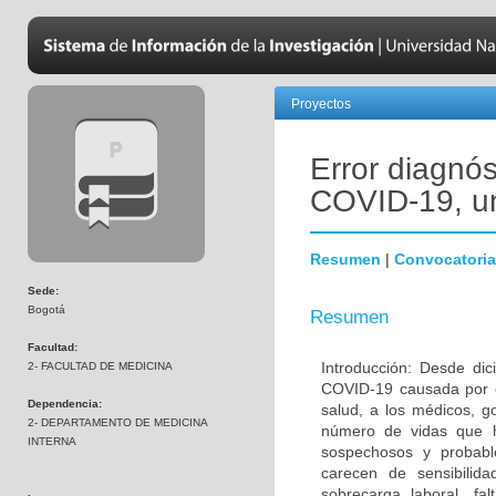
Proyectos
Error diagnós
COVID-19, un
Resumen
|
Convocatoria
Sede:
Bogotá
Resumen
Facultad:
Introducción: Desde di
2- FACULTAD DE MEDICINA
COVID-19 causada por e
Dependencia:
salud, a los médicos, 
2- DEPARTAMENTO DE MEDICINA
número de vidas que ha
INTERNA
sospechosos y probabl
carecen de sensibilida
sobrecarga laboral, fa