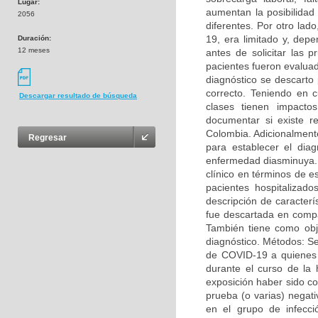
Lugar:
aumentan la posibilidad
2056
diferentes. Por otro lad
19, era limitado y, dep
Duración:
12 meses
antes de solicitar las
pacientes fueron evalua
diagnóstico se descarto
correcto. Teniendo en c
Descargar resultado de búsqueda
clases tienen impacto
documentar si existe r
Colombia. Adicionalment
Regresar
para establecer el diag
enfermedad diasminuya. O
clínico en términos de e
pacientes hospitalizad
descripción de caracterí
fue descartada en comp
También tiene como obje
diagnóstico. Métodos: Se
de COVID-19 a quienes 
durante el curso de la 
exposición haber sido c
prueba (o varias) negat
en el grupo de infecc