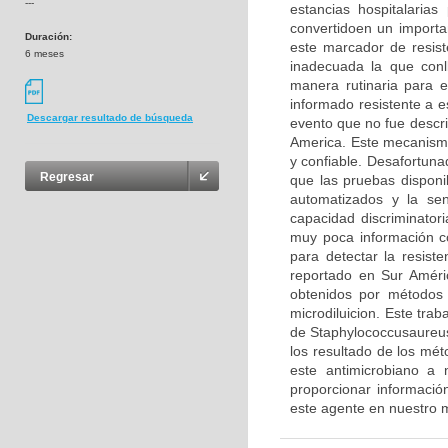
---
estancias hospitalaria
convertidoen un importa
Duración:
este marcador de resiste
6 meses
inadecuada la que conl
manera rutinaria para e
informado resistente a 
Descargar resultado de búsqueda
evento que no fue descri
America. Este mecanismo
y confiable. Desafortuna
Regresar
que las pruebas disponi
automatizados y la sen
capacidad discriminator
muy poca información co
para detectar la resis
reportado en Sur Améri
obtenidos por métodos 
microdiluicion. Este tra
de Staphylococcusaureus
los resultado de los mé
este antimicrobiano a 
proporcionar informaci
este agente en nuestro 