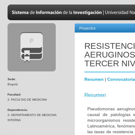
Proyectos
RESISTENC
AERUGINOS
TERCER NI
Resumen
|
Convocatoria
Sede:
Bogotá
Resumen
Facultad:
2- FACULTAD DE MEDICINA
Pseudomonas aeruginos
Dependencia:
causal de patologías 
2- DEPARTAMENTO DE MEDICINA
microorganismos resist
INTERNA
Latinoamérica, fenómen
las tasas de resistencia