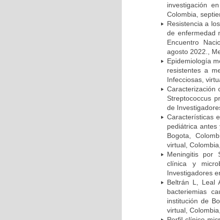
investigación e
Colombia, septi
Resistencia a lo
de enfermedad n
Encuentro Nacio
agosto 2022., Me
Epidemiología m
resistentes a m
Infecciosas, virt
Caracterización 
Streptococcus p
de Investigadore
Características 
pediátrica antes
Bogota, Colombi
virtual, Colombi
Meningitis por
clínica y micr
Investigadores e
Beltrán L, Leal
bacteriemias c
institución de B
virtual, Colombi
Perfil clínico m