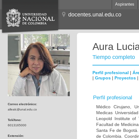
Aspirantes
docentes.unal.edu.co
Aura Lucia
Tiempo completo
Perfil profesional
|
Áre
|
Grupos
|
Proyectos
Perfil profesional
Correo electrónico:
Médico Cirujano, Un
allealc@unal.edu.co
Medicas Universidad 
Leopold Institute of
Teléfono:
Facultad de Medicina
6013165000
Santa Fe de Bogotá. I
de Colombia. Coordin
Extensión: