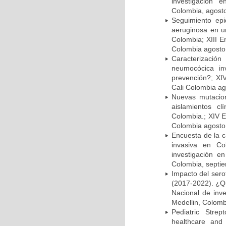
investigación 
Colombia, agost
Seguimiento ep
aeruginosa en un
Colombia; XIII E
Colombia agosto 
Caracterizació
neumocócica in
prevención?; XI
Cali Colombia ag
Nuevas mutacion
aislamientos c
Colombia.; XIV E
Colombia agosto 
Encuesta de la 
invasiva en Co
investigación e
Colombia, septi
Impacto del sero
(2017-2022). ¿Q
Nacional de inv
Medellin, Colomb
Pediatric Stre
healthcare and 