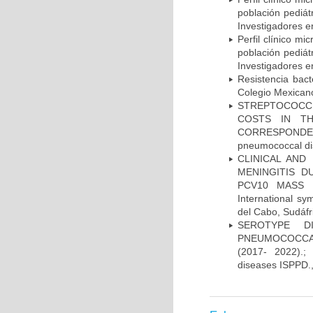
población pediá
Investigadores e
Perfil clínico m
población pediá
Investigadores e
Resistencia bac
Colegio Mexicano
STREPTOCOCCU
COSTS IN TH
CORRESPONDENC
pneumococcal di
CLINICAL AND
MENINGITIS 
PCV10 MASS V
International 
del Cabo, Sudáfr
SEROTYPE DI
PNEUMOCOCCAL
(2017- 2022).;
diseases ISPPD.,