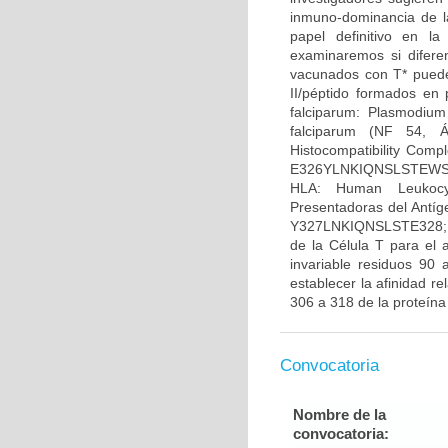
inmuno-dominancia de l
papel definitivo en l
examinaremos si difere
vacunados con T* pueden
II/péptido formados en 
falciparum: Plasmodium
falciparum (NF 54, Á
Histocompatibility Comp
E326YLNKIQNSLSTEWSPCSV
HLA: Human Leukocyt
Presentadoras del Antí
Y327LNKIQNSLSTE328; T
de la Célula T para el 
invariable residuos 90 
establecer la afinidad 
306 a 318 de la proteína
Convocatoria
Nombre de la
convocatoria: