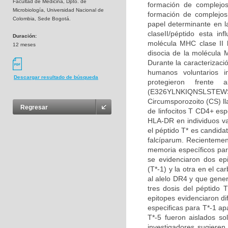
Facultad de Medicina, Dpto. de
formación de complejo
Microbiología, Universidad Nacional de
formación de complejos
Colombia, Sede Bogotá.
papel determinante en l
claseII/péptido esta i
Duración:
molécula MHC clase II 
12 meses
disocia de la molécula 
Durante la caracterizaci
humanos voluntarios i
Descargar resultado de búsqueda
protegieron frente
(E326YLNKIQNSLSTEWS
Circumsporozoito (CS) ll
Regresar
de linfocitos T CD4+ espe
HLA-DR en individuos va
el péptido T* es candida
falcíparum. Recientement
memoria específicos par
se evidenciaron dos ep
(T*-1) y la otra en el c
al alelo DR4 y que gener
tres dosis del péptido T
epitopes evidenciaron d
especificas para T*-1 ap
T*-5 fueron aislados so
investigadores sugieren