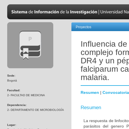
Proyectos
Influencia de
complejo for
DR4 y un pép
falciparum ca
malaria.
Sede:
Bogotá
Facultad:
Resumen
|
Convocatoria
2- FACULTAD DE MEDICINA
Dependencia:
Resumen
2- DEPARTAMENTO DE MICROBIOLOGÍA
La respuesta de linfoci
Lugar:
parásitos del genero 