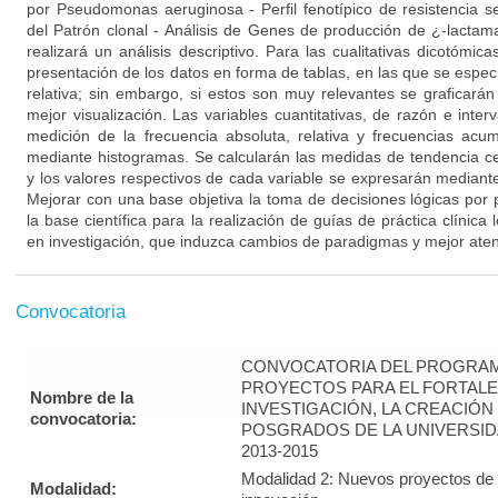
por Pseudomonas aeruginosa - Perfil fenotípico de resistencia se
del Patrón clonal - Análisis de Genes de producción de ¿-lactama
realizará un análisis descriptivo. Para las cualitativas dicotómica
presentación de los datos en forma de tablas, en las que se especi
relativa; sin embargo, si estos son muy relevantes se graficará
mejor visualización. Las variables cuantitativas, de razón e inter
medición de la frecuencia absoluta, relativa y frecuencias acu
mediante histogramas. Se calcularán las medidas de tendencia ce
y los valores respectivos de cada variable se expresarán mediant
Mejorar con una base objetiva la toma de decisiones lógicas por p
la base científica para la realización de guías de práctica clínica
en investigación, que induzca cambios de paradigmas y mejor aten
Convocatoria
CONVOCATORIA DEL PROGRAM
PROYECTOS PARA EL FORTALE
Nombre de la
INVESTIGACIÓN, LA CREACIÓN
convocatoria:
POSGRADOS DE LA UNIVERSID
2013-2015
Modalidad 2: Nuevos proyectos de i
Modalidad: