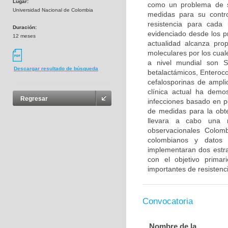
Lugar:
como un problema de s
Universidad Nacional de Colombia
medidas para su control
resistencia para cada
Duración:
evidenciado desde los p
12 meses
actualidad alcanza pr
moleculares por los cua
a nivel mundial son S
Descargar resultado de búsqueda
betalactámicos, Enteroco
cefalosporinas de ampli
clínica actual ha demo
Regresar
infecciones basado en per
de medidas para la obte
llevara a cabo una re
observacionales Colomb
colombianos y datos 
implementaran dos estra
con el objetivo primar
importantes de resistenci
Convocatoria
Nombre de la