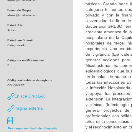
allealc@unal.edu.co
básicas. Creado hace d
categoría B, hemos desa
E-mail de Grupo:
privado y con la finan
allealc@unal.edu.co
Universidad. La línea de
Estado UN:
Bacteriana GREBO, enti
Activo
creciente amenaza de la 
hospitalaria de la Capi
Estado en Scienti:
hospitales de tercer n
Categorizado
experiencia. Una priorid
de vigilancia (Eje caf
generar acciones para
Categoría en Minciencias:
Micobacterias ha combi
B
epidemiológicos que bu
en la salud de nuestras
Código colombiano de registro:
todas las infecciones a 
COL0047771
la Infección Hospitalari
y apoyar los procesos 
Enlace GrupLAC
extensión. La integració
y clínicas (Infectología
Página externa
generar proyectos de
profesionales con sólid
años es la consolidación
y el reconocimiento en c
Descargar resultado de búsqueda