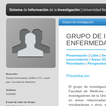
Grupos de investigación
GRUPO DE 
ENFERMEDA
Presentación
|
Líder
|
Se
conocimiento
|
Áreas O
Prioridades
|
Perspectiva
Dirección:
Presentacion
Ciudad Universitaria, Edificio 471, cuarto
piso, Facultad de Medicina
El grupo de investigac
Teléfono:
Facultad de Medicina 
3165000
investigadores de la Uni
en áreas relacionada
E-mail de Líder de Grupo:
micobacterias y virus, 