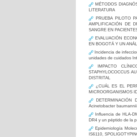
MÉTODOS DIAGNÓST
LITERATURA
PRUEBA PILOTO PA
AMPLIFICACIÓN DE 
SANGRE EN PACIENTES
EVALUACIÓN ECON
EN BOGOTÁ Y UN ANÁL
Incidencia de infecci
unidades de cuidados In
IMPACTO CLÍNIC
STAPHYLOCOCCUS AUR
DISTRITAL
¿CUÁL ES EL PERF
MICROORGANISMOS ID
DETERMINACIÓN D
Acinetobacter bauman
Influencia de HLA-DM
DR4 y un péptido de la p
Epidemiología Molecu
IS6110, SPOLIGOTYPING