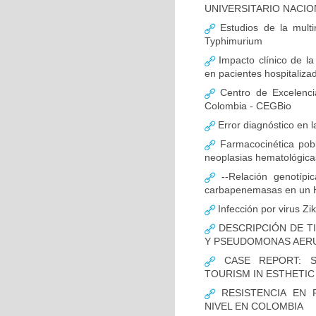
UNIVERSITARIO NACIO
Estudios de la multir
Typhimurium
Impacto clínico de la
en pacientes hospitaliz
Centro de Excelenci
Colombia - CEGBio
Error diagnóstico en 
Farmacocinética pobl
neoplasias hematológicas
--Relación genotípi
carbapenemasas en un Ho
Infección por virus Zi
DESCRIPCIÓN DE T
Y PSEUDOMONAS AERU
CASE REPORT: S
TOURISM IN ESTHETI
RESISTENCIA EN 
NIVEL EN COLOMBIA