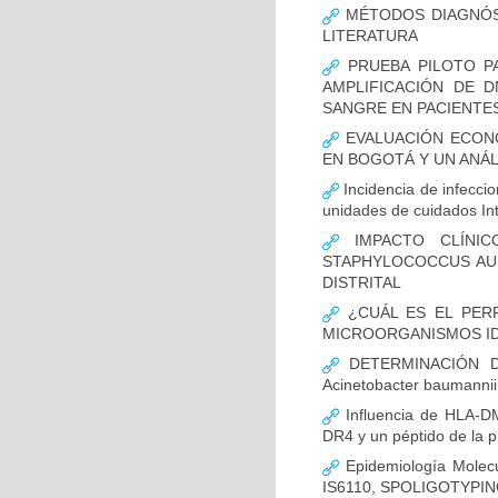
MÉTODOS DIAGNÓST
LITERATURA
PRUEBA PILOTO PA
AMPLIFICACIÓN DE 
SANGRE EN PACIENTES
EVALUACIÓN ECON
EN BOGOTÁ Y UN ANÁL
Incidencia de infecci
unidades de cuidados In
IMPACTO CLÍNIC
STAPHYLOCOCCUS AUR
DISTRITAL
¿CUÁL ES EL PERF
MICROORGANISMOS ID
DETERMINACIÓN D
Acinetobacter bauman
Influencia de HLA-DM
DR4 y un péptido de la p
Epidemiología Molecu
IS6110, SPOLIGOTYPING