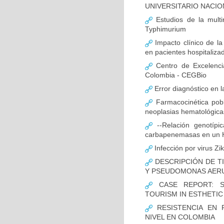
UNIVERSITARIO NACIO
Estudios de la multir
Typhimurium
Impacto clínico de la
en pacientes hospitaliz
Centro de Excelenci
Colombia - CEGBio
Error diagnóstico en 
Farmacocinética pobl
neoplasias hematológicas
--Relación genotípi
carbapenemasas en un Ho
Infección por virus Zi
DESCRIPCIÓN DE T
Y PSEUDOMONAS AERU
CASE REPORT: S
TOURISM IN ESTHETI
RESISTENCIA EN 
NIVEL EN COLOMBIA