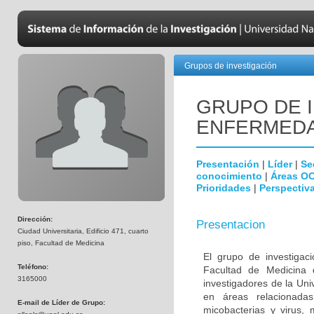
Grupos de investigación
GRUPO DE 
ENFERMEDA
Presentación
|
Líder
|
Se
conocimiento
|
Áreas O
Prioridades
|
Perspectiva
Dirección:
Presentacion
Ciudad Universitaria, Edificio 471, cuarto
piso, Facultad de Medicina
El grupo de investigac
Teléfono:
Facultad de Medicina 
3165000
investigadores de la Uni
en áreas relacionada
E-mail de Líder de Grupo:
micobacterias y virus, 