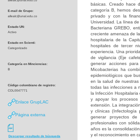
allealc@unal.edu.co
básicas. Creado hace d
categoría B, hemos desa
E-mail de Grupo:
privado y con la finan
allealc@unal.edu.co
Universidad. La línea de
Estado UN:
Bacteriana GREBO, enti
Activo
creciente amenaza de la 
hospitalaria de la Capi
Estado en Scienti:
hospitales de tercer n
Categorizado
experiencia. Una priorid
de vigilancia (Eje caf
generar acciones para
Categoría en Minciencias:
Micobacterias ha combi
B
epidemiológicos que bu
en la salud de nuestras
Código colombiano de registro:
todas las infecciones a 
COL0047771
la Infección Hospitalari
y apoyar los procesos 
Enlace GrupLAC
extensión. La integració
y clínicas (Infectología
Página externa
generar proyectos de
profesionales con sólid
años es la consolidación
y el reconocimiento en c
Descargar resultado de búsqueda