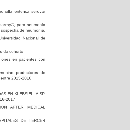
onella enterica serovar
ilmarray®; para neumonía
on sospecha de neumonía.
niversidad Nacional de
io de cohorte
ciones en pacientes con
umoniae productores de
 entre 2015-2016
S EN KLEBSIELLA SP.
16-2017
ION AFTER MEDICAL
PITALES DE TERCER