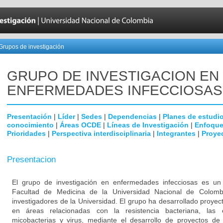
Grupos de investigación
GRUPO DE INVESTIGACION EN
ENFERMEDADES INFECCIOSAS
Presentación
|
Líder
|
Sedes
|
Dependencias
|
Planes de estudi
conocimiento
|
Áreas OCDE
|
Líneas de Investigación
|
Enfoque
Prioridades
|
Perspectiva interdisciplinaria
|
Integrantes
|
Proye
Presentacion
El grupo de investigación en enfermedades infecciosas es un g
Facultad de Medicina de la Universidad Nacional de Colomb
investigadores de la Universidad. El grupo ha desarrollado proyec
en áreas relacionadas con la resistencia bacteriana, las
micobacterias y virus, mediante el desarrollo de proyectos de 