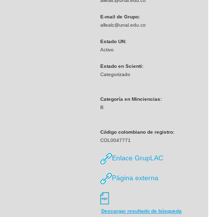
allealc@unal.edu.co
E-mail de Grupo:
allealc@unal.edu.co
Estado UN:
Activo
Estado en Scienti:
Categorizado
Categoría en Minciencias:
B
Código colombiano de registro:
COL0047771
Enlace GrupLAC
Página externa
Descargar resultado de búsqueda