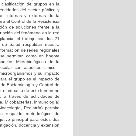
clasificación de grupos en la
ntidades del sector público y
ión internas y externas de la
ra el Control de la Resistencia
ión de soluciones frente a la
cripción del fenómeno en la red
ilancia, el trabajo con los 21
al de Salud respaldan nuestra
onformación de redes regionales
) que permitan como en bogota
pectos Microbiológicos de la
ecular con aspectos clínico -
 microorganismos y su impacto
para el grupo es el impacto de
a de Epidemiología y Control de
zar el impacto de este fenómeno
d a través de actividades de
ía, Micobacterias, Inmunología)
Ginecología, Pediatría) permite
n respaldo metodológico de
etivo principal para estos dos
stigación, docencia y extensión