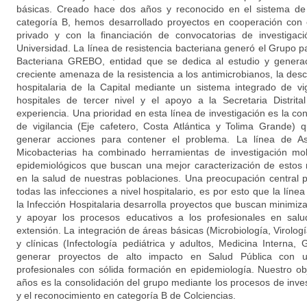
básicas. Creado hace dos años y reconocido en el sistema de 
categoría B, hemos desarrollado proyectos en cooperación con e
privado y con la financiación de convocatorias de investigac
Universidad. La línea de resistencia bacteriana generó el Grupo pa
Bacteriana GREBO, entidad que se dedica al estudio y generac
creciente amenaza de la resistencia a los antimicrobianos, la des
hospitalaria de la Capital mediante un sistema integrado de vig
hospitales de tercer nivel y el apoyo a la Secretaria Distrit
experiencia. Una prioridad en esta línea de investigación es la c
de vigilancia (Eje cafetero, Costa Atlántica y Tolima Grande
generar acciones para contener el problema. La línea de As
Micobacterias ha combinado herramientas de investigación mol
epidemiológicos que buscan una mejor caracterización de estos
en la salud de nuestras poblaciones. Una preocupación central 
todas las infecciones a nivel hospitalario, es por esto que la líne
la Infección Hospitalaria desarrolla proyectos que buscan minimi
y apoyar los procesos educativos a los profesionales en salu
extensión. La integración de áreas básicas (Microbiología, Virolog
y clínicas (Infectología pediátrica y adultos, Medicina Interna, 
generar proyectos de alto impacto en Salud Pública con u
profesionales con sólida formación en epidemiología. Nuestro obj
años es la consolidación del grupo mediante los procesos de inve
y el reconocimiento en categoría B de Colciencias.