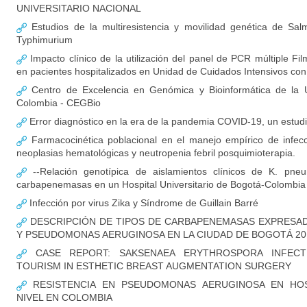
UNIVERSITARIO NACIONAL
Estudios de la multiresistencia y movilidad genética de Salm
Typhimurium
Impacto clínico de la utilización del panel de PCR múltiple F
en pacientes hospitalizados en Unidad de Cuidados Intensivos c
Centro de Excelencia en Genómica y Bioinformática de la U
Colombia - CEGBio
Error diagnóstico en la era de la pandemia COVID-19, un estud
Farmacocinética poblacional en el manejo empírico de infec
neoplasias hematológicas y neutropenia febril posquimioterapia.
--Relación genotípica de aislamientos clínicos de K. pne
carbapenemasas en un Hospital Universitario de Bogotá-Colombia
Infección por virus Zika y Síndrome de Guillain Barré
DESCRIPCIÓN DE TIPOS DE CARBAPENEMASAS EXPRESADA
Y PSEUDOMONAS AERUGINOSA EN LA CIUDAD DE BOGOTÁ 20
CASE REPORT: SAKSENAEA ERYTHROSPORA INFECT
TOURISM IN ESTHETIC BREAST AUGMENTATION SURGERY
RESISTENCIA EN PSEUDOMONAS AERUGINOSA EN HOS
NIVEL EN COLOMBIA