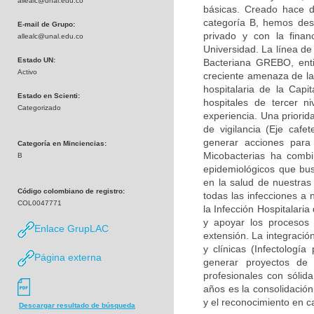
allealc@unal.edu.co
básicas. Creado hace d
categoría B, hemos desa
E-mail de Grupo:
privado y con la finan
allealc@unal.edu.co
Universidad. La línea de
Estado UN:
Bacteriana GREBO, enti
Activo
creciente amenaza de la 
hospitalaria de la Capi
Estado en Scienti:
hospitales de tercer n
Categorizado
experiencia. Una priorid
de vigilancia (Eje caf
generar acciones para
Categoría en Minciencias:
Micobacterias ha combi
B
epidemiológicos que bu
en la salud de nuestras
Código colombiano de registro:
todas las infecciones a 
COL0047771
la Infección Hospitalari
y apoyar los procesos 
Enlace GrupLAC
extensión. La integració
y clínicas (Infectología
Página externa
generar proyectos de
profesionales con sólid
años es la consolidación
y el reconocimiento en c
Descargar resultado de búsqueda