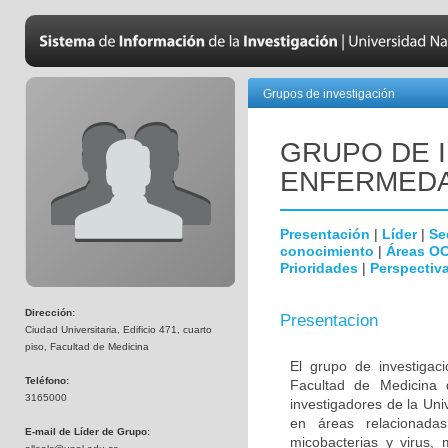
Grupos de investigación
GRUPO DE 
ENFERMEDA
Presentación
|
Líder
|
Se
conocimiento
|
Áreas O
Prioridades
|
Perspectiva
Dirección:
Presentacion
Ciudad Universitaria, Edificio 471, cuarto
piso, Facultad de Medicina
El grupo de investigac
Teléfono:
Facultad de Medicina 
3165000
investigadores de la Uni
en áreas relacionada
E-mail de Líder de Grupo:
micobacterias y virus, 