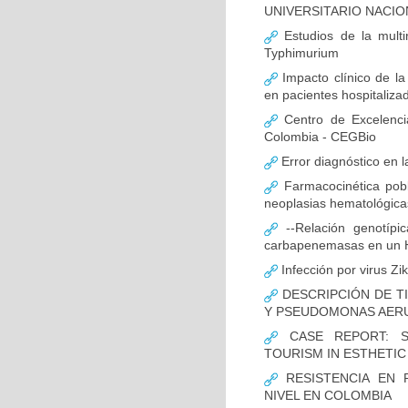
UNIVERSITARIO NACIO
Estudios de la multir
Typhimurium
Impacto clínico de la
en pacientes hospitaliz
Centro de Excelenci
Colombia - CEGBio
Error diagnóstico en 
Farmacocinética pobl
neoplasias hematológicas
--Relación genotípi
carbapenemasas en un Ho
Infección por virus Zi
DESCRIPCIÓN DE T
Y PSEUDOMONAS AERU
CASE REPORT: S
TOURISM IN ESTHETI
RESISTENCIA EN 
NIVEL EN COLOMBIA