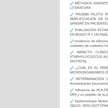
MÉTODOS DIAGNÓST
LITERATURA
PRUEBA PILOTO PA
AMPLIFICACIÓN DE 
SANGRE EN PACIENTES
EVALUACIÓN ECON
EN BOGOTÁ Y UN ANÁL
Incidencia de infecci
unidades de cuidados In
IMPACTO CLÍNIC
STAPHYLOCOCCUS AUR
DISTRITAL
¿CUÁL ES EL PERF
MICROORGANISMOS ID
DETERMINACIÓN D
Acinetobacter bauman
Influencia de HLA-DM
DR4 y un péptido de la p
Epidemiología Molecu
IS6110, SPOLIGOTYPING