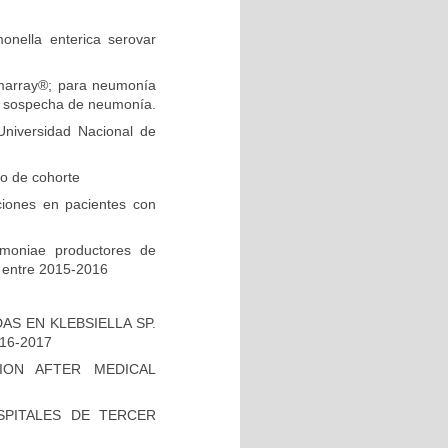
onella enterica serovar
ilmarray®; para neumonía
on sospecha de neumonía.
niversidad Nacional de
io de cohorte
ciones en pacientes con
umoniae productores de
 entre 2015-2016
S EN KLEBSIELLA SP.
16-2017
ION AFTER MEDICAL
PITALES DE TERCER