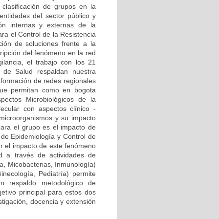
clasificación de grupos en la
ntidades del sector público y
ión internas y externas de la
ra el Control de la Resistencia
ión de soluciones frente a la
cripción del fenómeno en la red
ilancia, el trabajo con los 21
al de Salud respaldan nuestra
onformación de redes regionales
) que permitan como en bogota
pectos Microbiológicos de la
ecular con aspectos clínico -
 microorganismos y su impacto
para el grupo es el impacto de
a de Epidemiología y Control de
zar el impacto de este fenómeno
d a través de actividades de
ía, Micobacterias, Inmunología)
Ginecología, Pediatría) permite
n respaldo metodológico de
etivo principal para estos dos
stigación, docencia y extensión