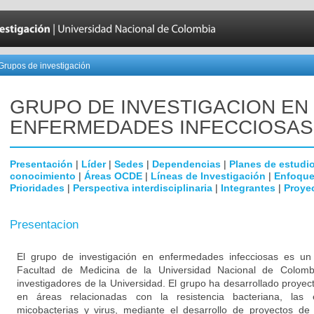
Grupos de investigación
GRUPO DE INVESTIGACION EN
ENFERMEDADES INFECCIOSAS
Presentación
|
Líder
|
Sedes
|
Dependencias
|
Planes de estudi
conocimiento
|
Áreas OCDE
|
Líneas de Investigación
|
Enfoque
Prioridades
|
Perspectiva interdisciplinaria
|
Integrantes
|
Proye
Presentacion
El grupo de investigación en enfermedades infecciosas es un g
Facultad de Medicina de la Universidad Nacional de Colomb
investigadores de la Universidad. El grupo ha desarrollado proyec
en áreas relacionadas con la resistencia bacteriana, las
micobacterias y virus, mediante el desarrollo de proyectos de 