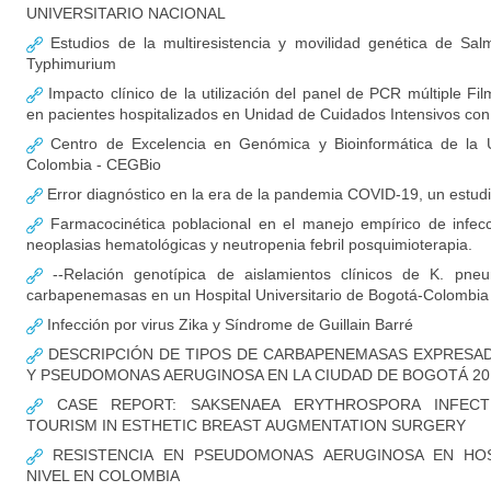
UNIVERSITARIO NACIONAL
Estudios de la multiresistencia y movilidad genética de Salm
Typhimurium
Impacto clínico de la utilización del panel de PCR múltiple F
en pacientes hospitalizados en Unidad de Cuidados Intensivos c
Centro de Excelencia en Genómica y Bioinformática de la U
Colombia - CEGBio
Error diagnóstico en la era de la pandemia COVID-19, un estud
Farmacocinética poblacional en el manejo empírico de infec
neoplasias hematológicas y neutropenia febril posquimioterapia.
--Relación genotípica de aislamientos clínicos de K. pne
carbapenemasas en un Hospital Universitario de Bogotá-Colombia
Infección por virus Zika y Síndrome de Guillain Barré
DESCRIPCIÓN DE TIPOS DE CARBAPENEMASAS EXPRESADA
Y PSEUDOMONAS AERUGINOSA EN LA CIUDAD DE BOGOTÁ 20
CASE REPORT: SAKSENAEA ERYTHROSPORA INFECT
TOURISM IN ESTHETIC BREAST AUGMENTATION SURGERY
RESISTENCIA EN PSEUDOMONAS AERUGINOSA EN HOS
NIVEL EN COLOMBIA