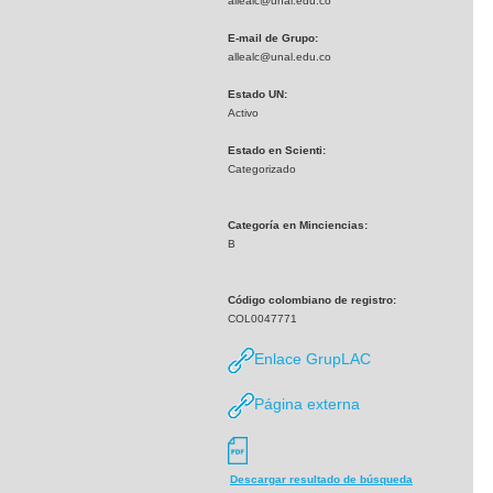
allealc@unal.edu.co
E-mail de Grupo:
allealc@unal.edu.co
Estado UN:
Activo
Estado en Scienti:
Categorizado
Categoría en Minciencias:
B
Código colombiano de registro:
COL0047771
Enlace GrupLAC
Página externa
Descargar resultado de búsqueda