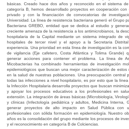
básicas. Creado hace dos años y reconocido en el sistema de 
categoría B, hemos desarrollado proyectos en cooperación con e
privado y con la financiación de convocatorias de investigac
Universidad. La línea de resistencia bacteriana generó el Grupo pa
Bacteriana GREBO, entidad que se dedica al estudio y generac
creciente amenaza de la resistencia a los antimicrobianos, la des
hospitalaria de la Capital mediante un sistema integrado de vig
hospitales de tercer nivel y el apoyo a la Secretaria Distrit
experiencia. Una prioridad en esta línea de investigación es la c
de vigilancia (Eje cafetero, Costa Atlántica y Tolima Grande
generar acciones para contener el problema. La línea de As
Micobacterias ha combinado herramientas de investigación mol
epidemiológicos que buscan una mejor caracterización de estos
en la salud de nuestras poblaciones. Una preocupación central 
todas las infecciones a nivel hospitalario, es por esto que la líne
la Infección Hospitalaria desarrolla proyectos que buscan minimi
y apoyar los procesos educativos a los profesionales en salu
extensión. La integración de áreas básicas (Microbiología, Virolog
y clínicas (Infectología pediátrica y adultos, Medicina Interna, 
generar proyectos de alto impacto en Salud Pública con u
profesionales con sólida formación en epidemiología. Nuestro obj
años es la consolidación del grupo mediante los procesos de inve
y el reconocimiento en categoría B de Colciencias.