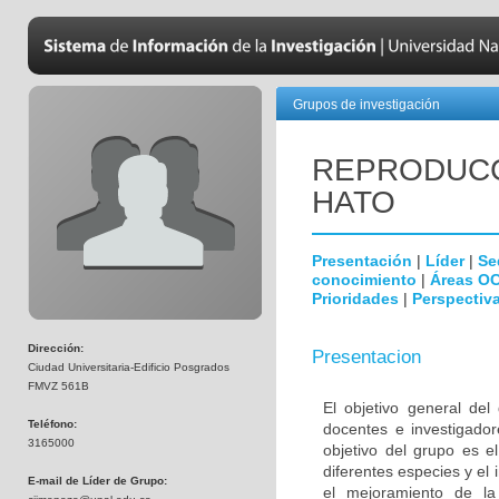
Grupos de investigación
REPRODUCC
HATO
Presentación
|
Líder
|
Se
conocimiento
|
Áreas O
Prioridades
|
Perspectiva
Dirección:
Presentacion
Ciudad Universitaria-Edificio Posgrados
FMVZ 561B
El objetivo general del
Teléfono:
docentes e investigador
3165000
objetivo del grupo es el
diferentes especies y e
E-mail de Líder de Grupo:
el mejoramiento de la