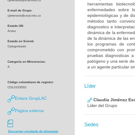
cjimeneze@unal.edu.co
herramientas biotecno
enfermedades sobre lo
E-mail de Grupo:
epidemiológicas y de di
cjimeneze@unal.edu.co
métodos tanto convenc
Estado UN:
diagnostico e interpreta
Activo
dinámica de la enfermeda
de la dinámica de las en
Estado en Scienti:
los programas de cont
Categorizado
comprometido con prom
pruebas diagnosticas a 
patógeno y una serie de 
Categoría en Minciencias:
a un agente particular s
A
Código colombiano de registro:
Líder
COL0103502
Enlace GrupLAC
Claudia Jiménez Es
Lider del Grupo
Página externa
Sedes
Descargar resultado de búsqueda