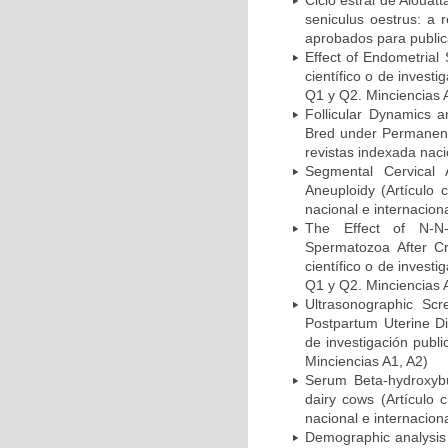
Ciclo estral de Alouatt
seniculus oestrus: a 
aprobados para public
Effect of Endometrial
científico o de invest
Q1 y Q2. Minciencias 
Follicular Dynamics 
Bred under Permanent 
revistas indexada naci
Segmental Cervical
Aneuploidy (Artículo 
nacional e internacion
The Effect of N-N-
Spermatozoa After Cry
científico o de invest
Q1 y Q2. Minciencias 
Ultrasonographic Scr
Postpartum Uterine Di
de investigación publ
Minciencias A1, A2)
Serum Beta-hydroxybut
dairy cows (Artículo 
nacional e internacion
Demographic analysis 