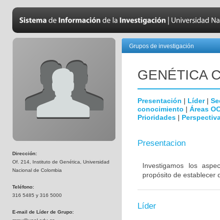
Grupos de investigación
GENÉTICA C
Presentación
|
Líder
|
Se
conocimiento
|
Áreas O
Prioridades
|
Perspectiva
Presentacion
Dirección:
Of. 214, Instituto de Genética, Universidad
Investigamos los aspe
Nacional de Colombia
propósito de establecer 
Teléfono:
316 5485 y 316 5000
Líder
E-mail de Líder de Grupo: