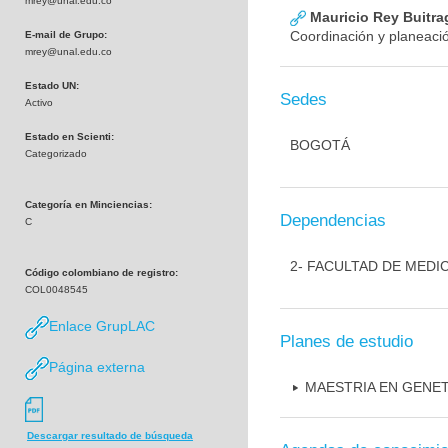
mrey@unal.edu.co
Mauricio Rey Buitra
Coordinación y planeació
E-mail de Grupo:
mrey@unal.edu.co
Estado UN:
Sedes
Activo
Estado en Scienti:
BOGOTÁ
Categorizado
Categoría en Minciencias:
Dependencias
C
2- FACULTAD DE MEDI
Código colombiano de registro:
COL0048545
Enlace GrupLAC
Planes de estudio
Página externa
MAESTRIA EN GENE
Descargar resultado de búsqueda