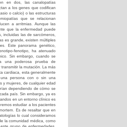
en en dos, las canalopatías
tan a los genes que codifican
sio o calcio) o las estructuras
omiopatías que se relacionan
ducen a arritmias. Aunque las
ente que la enfermedad puede
s, incluidas las de sarcómeros,
s es grande, existen múltiples
res. Este panorama genético,
notipo-fenotipo, ha atenuado
ínico. Sin embargo, cuando se
ona una poderosa prueba de
 transmitir la mutación. La más
ita cardiaca, esta generalmente
n una persona con o sin una
s y mujeres, de cualquier edad
 varían dependiendo de cómo se
e cada país. Sin embargo, ya es
bandos en un entorno clínico es
eremos estudiar a los pacientes
mortem. Es de resaltar que en
atologías lo cual consideramos
o de la comunidad médica, como
n este grupo de enfermedades.