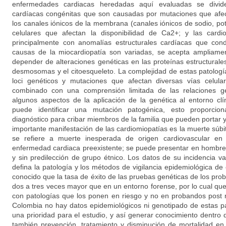
enfermedades cardiacas heredadas aquí evaluadas se divid
cardíacas congénitas que son causadas por mutaciones que afec
los canales iónicos de la membrana (canales iónicos de sodio, pota
celulares que afectan la disponibilidad de Ca2+; y las cardi
principalmente con anomalías estructurales cardíacas que con
causas de la miocardiopatía son variadas, se acepta ampliam
depender de alteraciones genéticas en las proteínas estructurale
desmosomas y el citoesqueleto. La complejidad de estas patología
loci genéticos y mutaciones que afectan diversas vías celula
combinado con una comprensión limitada de las relaciones ge
algunos aspectos de la aplicación de la genética al entorno cl
puede identificar una mutación patogénica, esto proporci
diagnóstico para cribar miembros de la familia que pueden portar y
importante manifestación de las cardiomiopatías es la muerte súb
se refiere a muerte inesperada de origen cardiovascular e
enfermedad cardiaca preexistente; se puede presentar en hombre
y sin predilección de grupo étnico. Los datos de su incidencia
defina la patología y los métodos de vigilancia epidemiológica d
conocido que la tasa de éxito de las pruebas genéticas de los pro
dos a tres veces mayor que en un entorno forense, por lo cual qu
con patologías que los ponen en riesgo y no en probandos post 
Colombia no hay datos epidemiológicos ni genotipado de estas p
una prioridad para el estudio, y así generar conocimiento dentr
también prevención, tratamiento y disminución de mortalidad e