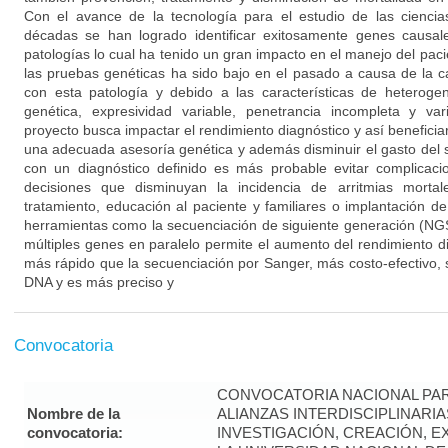
Con el avance de la tecnología para el estudio de las ciencias
décadas se han logrado identificar exitosamente genes causa
patologías lo cual ha tenido un gran impacto en el manejo del pac
las pruebas genéticas ha sido bajo en el pasado a causa de la 
con esta patología y debido a las características de heterogen
genética, expresividad variable, penetrancia incompleta y vari
proyecto busca impactar el rendimiento diagnóstico y así beneficiar 
una adecuada asesoría genética y además disminuir el gasto del 
con un diagnóstico definido es más probable evitar complicac
decisiones que disminuyan la incidencia de arritmias mort
tratamiento, educación al paciente y familiares o implantación de
herramientas como la secuenciación de siguiente generación (NGS)
múltiples genes en paralelo permite el aumento del rendimiento d
más rápido que la secuenciación por Sanger, más costo-efectivo,
DNA y es más preciso y
Convocatoria
CONVOCATORIA NACIONAL PA
Nombre de la
ALIANZAS INTERDISCIPLINARI
convocatoria:
INVESTIGACIÓN, CREACIÓN, 