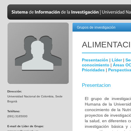
Grupos de investigación
ALIMENTAC
Presentación
|
Líder
|
Se
conocimiento
|
Áreas O
Prioridades
|
Perspectiva
Presentacion
Dirección:
Universidad Nacional de Colombia, Sede
El grupo de investiga
Bogotà
Humana de la Universid
conocimiento de la Nutri
Teléfono:
proyectos de investigac
(091) 3165000
la salud, en diferentes 
investigación básica y
E-mail de Líder de Grupo: