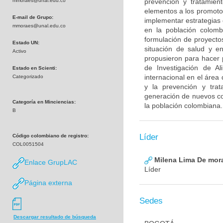
mmoraes@unal.edu.co
prevención y tratamien
elementos a los promotor
E-mail de Grupo:
implementar estrategias
mmoraes@unal.edu.co
en la población colomb
formulación de proyecto
Estado UN:
situación de salud y e
Activo
propusieron para hacer p
de Investigación de A
Estado en Scienti:
internacional en el área
Categorizado
y la prevención y tra
generación de nuevos co
Categoría en Minciencias:
la población colombiana.
B
Líder
Código colombiano de registro:
COL0051504
Milena Lima De mor
Enlace GrupLAC
Líder
Página externa
Sedes
Descargar resultado de búsqueda