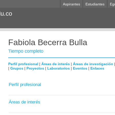
Aspirantes
Estudiantes
Eg
du.co
Fabiola Becerra Bulla
Tiempo completo
Perfil profesional
|
Áreas de interés
|
Áreas de investigación
|
Grupos
|
Proyectos
|
Laboratorios
|
Eventos
|
Enlaces
Perfil profesional
Áreas de interés