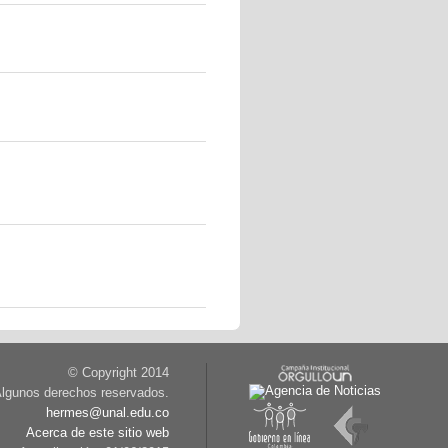
© Copyright 2014
lgunos derechos reservados.
hermes@unal.edu.co
Acerca de este sitio web