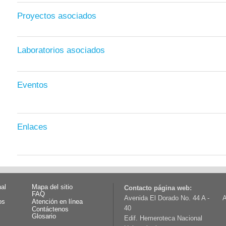
Proyectos asociados
Laboratorios asociados
Eventos
Enlaces
nal
Mapa del sitio
Contacto página web:
FAQ
Avenida El Dorado No. 44 A -
A
os
Atención en línea
40
Contáctenos
Glosario
Edif. Hemeroteca Nacional