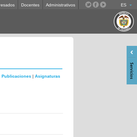
resados
Docentes
Administrativos
ES
|
Publicaciones
|
Asignaturas