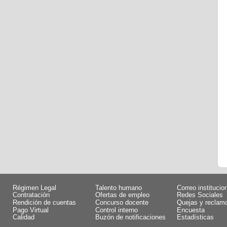
Régimen Legal
Talento humano
Correo institucio
Contratación
Ofertas de empleo
Redes Sociales
Rendición de cuentas
Concurso docente
Quejas y reclam
Pago Virtual
Control interno
Encuesta
Calidad
Buzón de notificaciones
Estadísticas