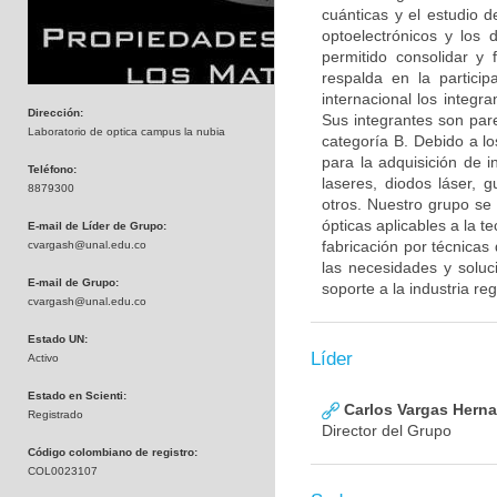
cuánticas y el estudio d
optoelectrónicos y los 
permitido consolidar y 
respalda en la partici
internacional los integr
Dirección:
Sus integrantes son par
Laboratorio de optica campus la nubia
categoría B. Debido a l
para la adquisición de i
Teléfono:
laseres, diodos láser, g
8879300
otros. Nuestro grupo s
ópticas aplicables a la 
E-mail de Líder de Grupo:
fabricación por técnicas
cvargash@unal.edu.co
las necesidades y soluci
E-mail de Grupo:
soporte a la industria re
cvargash@unal.edu.co
Estado UN:
Líder
Activo
Estado en Scienti:
Carlos Vargas Hern
Registrado
Director del Grupo
Código colombiano de registro:
COL0023107