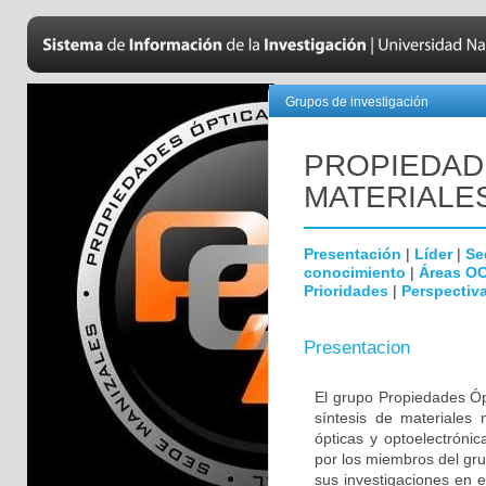
Grupos de investigación
PROPIEDAD
MATERIALE
Presentación
|
Líder
|
Se
conocimiento
|
Áreas O
Prioridades
|
Perspectiva
Presentacion
El grupo Propiedades Ópt
síntesis de materiales
ópticas y optoelectróni
por los miembros del gru
sus investigaciones en 