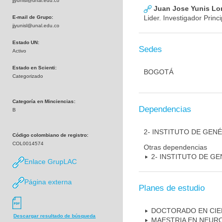
jjyunisl@unal.edu.co
Juan Jose Yunis L
Lider. Investigador Princi
E-mail de Grupo:
jjyunisl@unal.edu.co
Estado UN:
Sedes
Activo
Estado en Scienti:
BOGOTÁ
Categorizado
Categoría en Minciencias:
Dependencias
B
2- INSTITUTO DE GEN
Código colombiano de registro:
COL0014574
Otras dependencias
2- INSTITUTO DE GE
Enlace GrupLAC
Página externa
Planes de estudio
DOCTORADO EN CIE
Descargar resultado de búsqueda
MAESTRIA EN NEUR