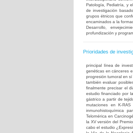
Patología, Pediatría, y 
de investigación basado
grupos étnicos que con
encaminados a la formac
Desarrollo, envejecim
profundización y program
Prioridades de investi
principal línea de inves
genéticas en cánceres ep
progresión tumoral en sí
también evaluar posible
finalmente precisar el d
estudio financiado por l
gástrico a partir de te
mutaciones en K-RAS 
inmunohistoquímica par
Telomérica en Carcinogé
la XV versión del Premi
cabo el estudio ¿Expre