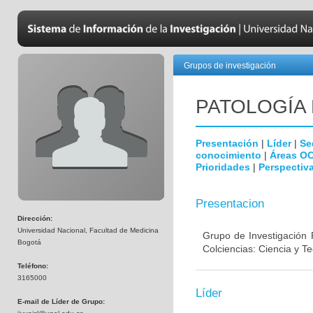
Grupos de investigación
PATOLOGÍA
Presentación
|
Líder
|
Se
conocimiento
|
Áreas O
Prioridades
|
Perspectiva
Presentacion
Dirección:
Universidad Nacional, Facultad de Medicina
Grupo de Investigación 
Bogotá
Colciencias: Ciencia y T
Teléfono:
3165000
Líder
E-mail de Líder de Grupo: