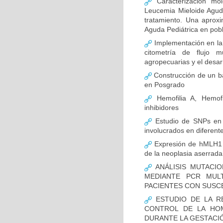
Caracterización mo
Leucemia Mieloide Aguda 
tratamiento. Una aprox
Aguda Pediátrica en pob
Implementación en la
citometría de flujo m
agropecuarias y el desar
Construcción de un ba
en Posgrado
Hemofilia A, Hemofi
inhibidores
Estudio de SNPs en
involucrados en diferent
Expresión de hMLH1 y
de la neoplasia aserrada
ANÁLISIS MUTACIO
MEDIANTE PCR MUL
PACIENTES CON SUSCE
ESTUDIO DE LA R
CONTROL DE LA HOM
DURANTE LA GESTACI