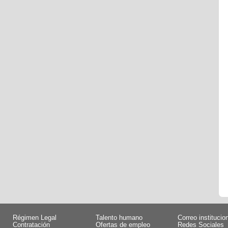
Régimen Legal
Talento humano
Correo institucio
Contratación
Ofertas de empleo
Redes Sociales