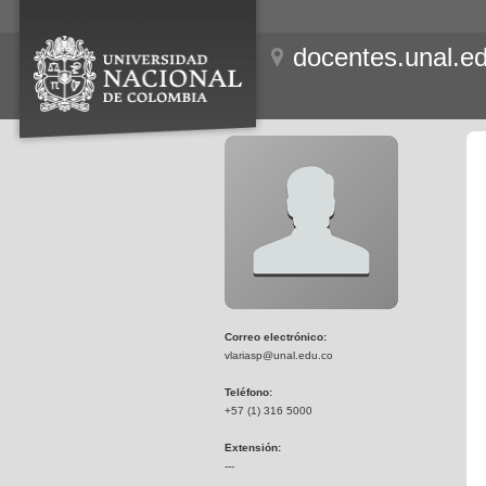
docentes.unal.e
Correo electrónico:
vlariasp@unal.edu.co
Teléfono:
+57 (1) 316 5000
Extensión:
---