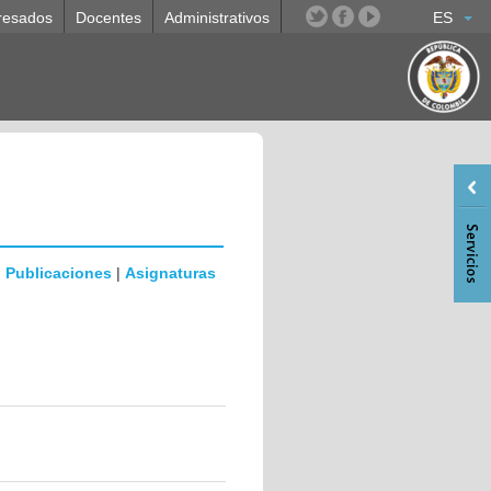
resados
Docentes
Administrativos
ES
|
Publicaciones
|
Asignaturas