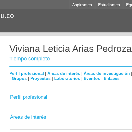
Aspirantes
Estudiantes
Eg
du.co
Viviana Leticia Arias Pedroza
Tiempo completo
Perfil profesional
|
Áreas de interés
|
Áreas de investigación
|
Grupos
|
Proyectos
|
Laboratorios
|
Eventos
|
Enlaces
Perfil profesional
Áreas de interés