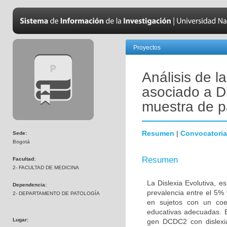
Proyectos
Análisis de 
asociado a Di
muestra de p
Resumen
|
Convocatoria
Sede:
Bogotá
Resumen
Facultad:
2- FACULTAD DE MEDICINA
La Dislexia Evolutiva, 
Dependencia:
prevalencia entre el 5% 
2- DEPARTAMENTO DE PATOLOGÍA
en sujetos con un coef
educativas adecuadas. El
Lugar:
gen DCDC2 con dislexi