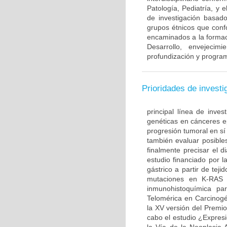
Patología, Pediatría, y 
de investigación basado
grupos étnicos que con
encaminados a la formac
Desarrollo, envejecim
profundización y program
Prioridades de investi
principal línea de inves
genéticas en cánceres ep
progresión tumoral en sí
también evaluar posible
finalmente precisar el d
estudio financiado por l
gástrico a partir de te
mutaciones en K-RAS 
inmunohistoquímica par
Telomérica en Carcinogé
la XV versión del Premi
cabo el estudio ¿Expre