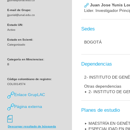
jjyunisl@unal.edu.co
Juan Jose Yunis L
Lider. Investigador Princi
E-mail de Grupo:
jjyunisl@unal.edu.co
Estado UN:
Sedes
Activo
Estado en Scienti:
BOGOTÁ
Categorizado
Categoría en Minciencias:
Dependencias
B
2- INSTITUTO DE GEN
Código colombiano de registro:
COL0014574
Otras dependencias
2- INSTITUTO DE GE
Enlace GrupLAC
Página externa
Planes de estudio
MAESTRÍA EN GENÉ
Descargar resultado de búsqueda
ESPECIALIDAD EN P