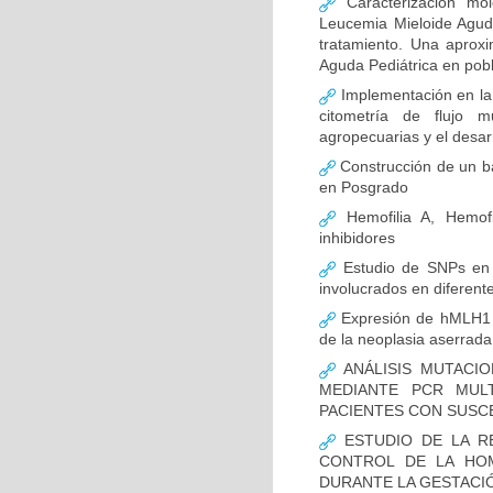
Caracterización mo
Leucemia Mieloide Aguda 
tratamiento. Una aprox
Aguda Pediátrica en pob
Implementación en la
citometría de flujo m
agropecuarias y el desar
Construcción de un ba
en Posgrado
Hemofilia A, Hemofi
inhibidores
Estudio de SNPs en
involucrados en diferent
Expresión de hMLH1 y
de la neoplasia aserrada
ANÁLISIS MUTACIO
MEDIANTE PCR MUL
PACIENTES CON SUSCE
ESTUDIO DE LA R
CONTROL DE LA HOM
DURANTE LA GESTACI