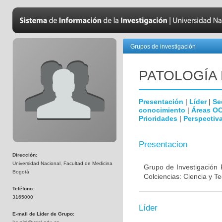
Grupos de investigación
PATOLOGÍA
Presentación
|
Líder
|
Se
conocimiento
|
Áreas O
Prioridades
|
Perspectiva
Presentacion
Dirección:
Universidad Nacional, Facultad de Medicina
Grupo de Investigación 
Bogotá
Colciencias: Ciencia y T
Teléfono:
3165000
Líder
E-mail de Líder de Grupo: