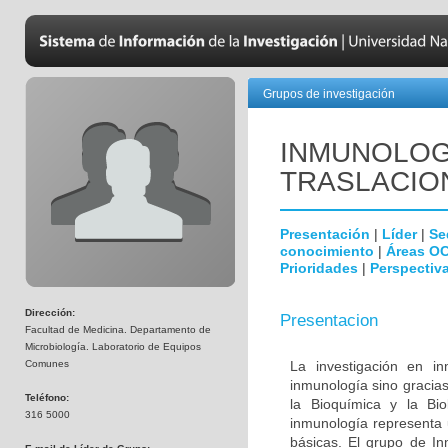
Grupos de investigación
INMUNOLOGÍ
TRASLACIO
Presentación
|
Líder
|
Se
conocimiento
|
Áreas O
Prioridades
|
Perspectiva
Dirección:
Presentacion
Facultad de Medicina. Departamento de
Microbiología. Laboratorio de Equipos
Comunes
La investigación en i
inmunología sino gracias
Teléfono:
la Bioquímica y la Biol
316 5000
inmunología representa u
básicas. El grupo de In