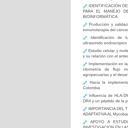
IDENTIFICACIÓN D
PARA EL MANEJO D
BIOINFORMÁTICA.
Producción y validac
inmunoterapia del cánce
Identificación de 
ultrasonido endoscópico
Estudio celular y mol
y su relación con el ante
Implementación en la
citometría de flujo m
agropecuarias y el desar
Hacia la implementa
Colombia
Influencia de HLA-DM
DR4 y un péptido de la p
IMPORTANCIA DEL T
ADAPTATIVA AL Mycobact
APOYO A ESTUDI
INVESTIGACION EN LA