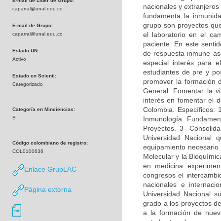
E-mail de Líder de Grupo:
nacionales y extranjeros
caparral@unal.edu.co
fundamenta la inmunidad
grupo son proyectos que 
E-mail de Grupo:
el laboratorio en el c
caparral@unal.edu.co
paciente. En este sentid
Estado UN:
de respuesta inmune asoc
Activo
especial interés para e
estudiantes de pre y po
Estado en Scienti:
promover la formación 
Categorizado
General: Fomentar la vi
interés en fomentar el d
Colombia. Específicos: 
Categoría en Minciencias:
B
Inmunología Fundamen
Proyectos. 3- Consolida
Universidad Nacional q
Código colombiano de registro:
equipamiento necesario p
COL0100636
Molecular y la Bioquímica
en medicina experimen
Enlace GrupLAC
congresos el intercambi
nacionales e internac
Página externa
Universidad Nacional su
grado a los proyectos de
a la formación de nuevo