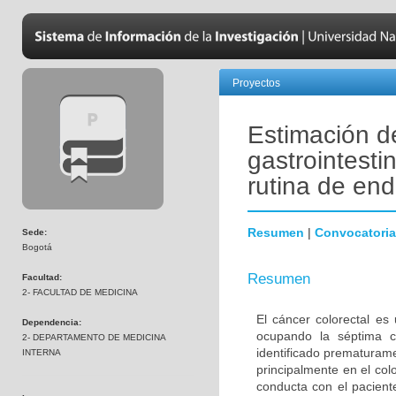
Proyectos
Estimación d
gastrointesti
rutina de en
Resumen
|
Convocatoria
Sede:
Bogotá
Resumen
Facultad:
2- FACULTAD DE MEDICINA
El cáncer colorectal e
Dependencia:
ocupando la séptima c
2- DEPARTAMENTO DE MEDICINA
identificado prematurame
INTERNA
principalmente en el col
conducta con el pacien