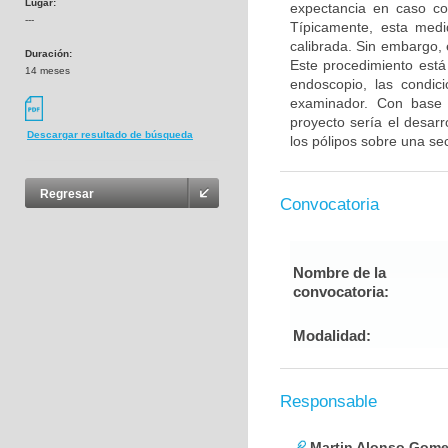
Lugar:
expectancia en caso co
---
Típicamente, esta med
calibrada. Sin embargo, 
Duración:
Este procedimiento está 
14 meses
endoscopio, las condici
examinador. Con base e
proyecto sería el desar
Descargar resultado de búsqueda
los pólipos sobre una se
Regresar
Convocatoria
Nombre de la
convocatoria:
Modalidad:
Responsable
Martin Alonso Gome