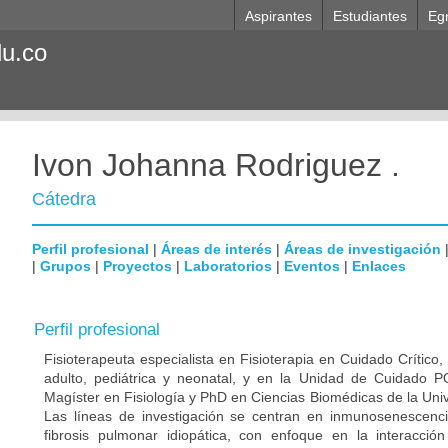
Aspirantes
Estudiantes
Eg
du.co
Ivon Johanna Rodriguez .
Cátedra
Perfil profesional
|
Áreas de interés
|
Áreas de investigación
|
Grupos
|
Proyectos
|
Laboratorios
|
Eventos
|
Enlaces
Perfil profesional
Fisioterapeuta especialista en Fisioterapia en Cuidado Crítico,
adulto, pediátrica y neonatal, y en la Unidad de Cuidado P
Magíster en Fisiología y PhD en Ciencias Biomédicas de la Uni
Las líneas de investigación se centran en inmunosenescenc
fibrosis pulmonar idiopática, con enfoque en la interacció