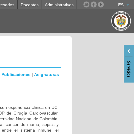
resados
Docentes
Administrativos
ES
|
Publicaciones
|
Asignaturas
 con experiencia clínica en UCI
OP de Cirugía Cardiovascular.
versidad Nacional de Colombia.
ia, cáncer de mama, sepsis y
n entre el sistema inmune, el