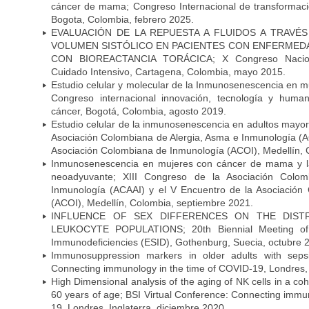
cáncer de mama; Congreso Internacional de transformació
Bogota, Colombia, febrero 2025.
EVALUACIÓN DE LA REPUESTA A FLUIDOS A TRAVÉS 
VOLUMEN SISTÓLICO EN PACIENTES CON ENFERMED
CON BIOREACTANCIA TORÁCICA; X Congreso Naciona
Cuidado Intensivo, Cartagena, Colombia, mayo 2015.
Estudio celular y molecular de la Inmunosenescencia en 
Congreso internacional innovación, tecnología y human
cáncer, Bogotá, Colombia, agosto 2019.
Estudio celular de la inmunosenescencia en adultos mayor
Asociación Colombiana de Alergia, Asma e Inmunología (A
Asociación Colombiana de Inmunología (ACOI), Medellín, 
Inmunosenescencia en mujeres con cáncer de mama y la
neoadyuvante; XIII Congreso de la Asociación Colo
Inmunología (ACAAI) y el V Encuentro de la Asociación
(ACOI), Medellín, Colombia, septiembre 2021.
INFLUENCE OF SEX DIFFERENCES ON THE DISTR
LEUKOCYTE POPULATIONS; 20th Biennial Meeting of 
Immunodeficiencies (ESID), Gothenburg, Suecia, octubre 
Immunosuppression markers in older adults with sepsi
Connecting immunology in the time of COVID-19, Londres, 
High Dimensional analysis of the aging of NK cells in a co
60 years of age; BSI Virtual Conference: Connecting immu
19, Londres, Inglaterra, diciembre 2020.