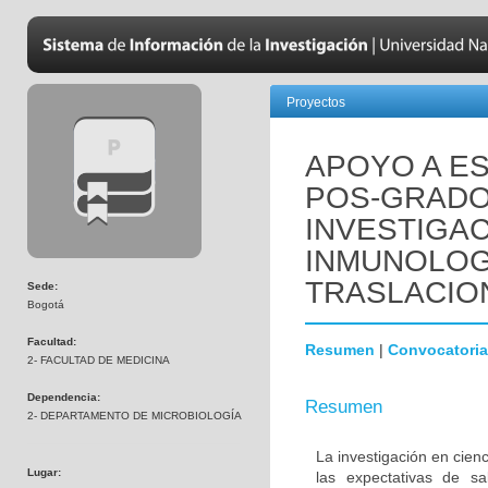
Proyectos
APOYO A ES
POS-GRADO
INVESTIGAC
INMUNOLOGÍ
TRASLACIO
Sede:
Bogotá
Facultad:
Resumen
|
Convocatoria
2- FACULTAD DE MEDICINA
Dependencia:
Resumen
2- DEPARTAMENTO DE MICROBIOLOGÍA
La investigación en cienc
Lugar:
las expectativas de s