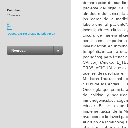
---
demarcación de sus lími
paciente del siglo XXI 
Duración:
alrededor del concepto d
18 meses
los logros de la medic
laboratorio al paciente
investigadores clínicos
Descargar resultado de búsqueda
circular de manera efic
ser insumo importante
investigación en Inmuno
Regresar
terapéuticas contra el 
pequeñas) para frenar el
CÁncer) (Anexo: 1_T
TRASLACIONAL que explo
que se desarrollará en
Medicina Traslacional d
Salud de los Andes. TE
Oncología que permita ad
de calidad y segurid
inmunogenicidad, seguri
cáncer. En vista que 
implementación de la Me
avances de la investigac
el grupo de Inmunología
objetivos a alcanzar den