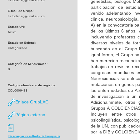
harboledag@unal.edu.co
genetistas, biólogos Mol
participación de estudi
E-mail de Grupo:
venido adelantando inv
harboledag@unal.edu.co
clínica, neuropsicologí
A) en la convocatoria pa
Estado UN:
de los últimos 6 años, 
Activo
incluyendo profesores c
diversos niveles de fo
Estado en Scienti:
Categorizado
buscando en el Grupo la
igual forma, el Grupo h
han merecido reconocimie
Categoría en Minciencias:
trabajos en revistas rec
B
congresos mundiales es
Neurociencias se enfocó
mutaciones en genes par
Código colombiano de registro:
las enfermedades de Alz
COL0006483
de investigación a un 
Enlace GrupLAC
Adicionalmnete, otros 
Grupos A COLCIENCIAS) 
Incluyen entre otros 
Página externa
psicolingüística, psicolo
de la UN, con publicacio
por la DIB y COLCIENCI
Descargar resultado de búsqueda