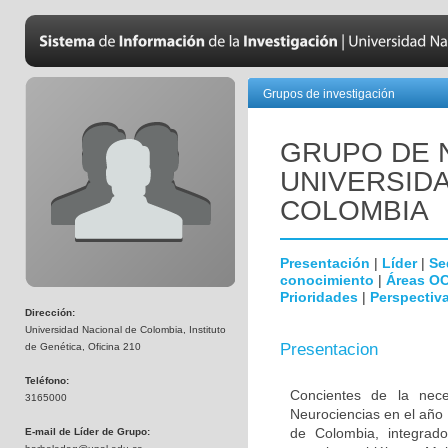
Grupos de investigación
GRUPO DE 
UNIVERSID
COLOMBIA
Presentación
|
Líder
|
Se
conocimiento
|
Áreas O
Prioridades
|
Perspectiva
Dirección:
Universidad Nacional de Colombia, Instituto
Presentacion
de Genética, Oficina 210
Teléfono:
Concientes de la neces
3165000
Neurociencias en el año
de Colombia, integrado
E-mail de Líder de Grupo: