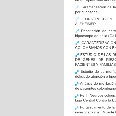
de múltiples marcadores 
Caracterización de la
por cuprizona
CONSTRUCCIÓN D
ALZHEIMER
Descripción de patr
hipocampo de pollo (Gall
CARACTERIZACIÓN
COLOMBIANOS CON E
ESTUDIO DE LAS R
DE GENES DE RIES
PACIENTES Y FAMILIA
Estudio de polimor
déficit de atención e hi
Análisis de metilaci
de pacientes colombian
Perfil Neuropsicológic
Liga Central Contra la Ep
Fortalecimiento de 
investigacion en Muerte 