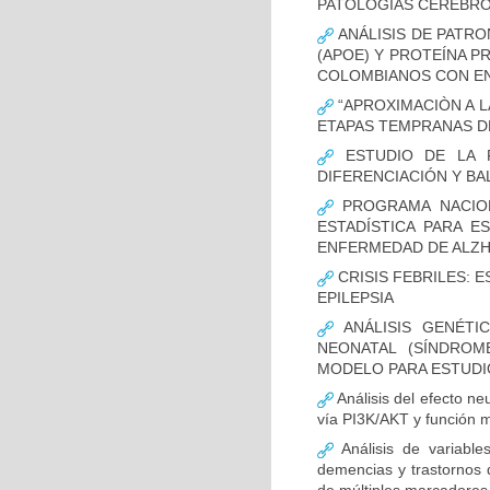
PATOLOGÍAS CEREBR
ANÁLISIS DE PATRO
(APOE) Y PROTEÍNA P
COLOMBIANOS CON E
“APROXIMACIÒN A L
ETAPAS TEMPRANAS D
ESTUDIO DE LA F
DIFERENCIACIÓN Y B
PROGRAMA NACION
ESTADÍSTICA PARA E
ENFERMEDAD DE ALZ
CRISIS FEBRILES: 
EPILEPSIA
ANÁLISIS GENÉTI
NEONATAL (SÍNDROM
MODELO PARA ESTUDI
Análisis del efecto ne
vía PI3K/AKT y función m
Análisis de variable
demencias y trastornos 