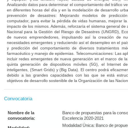
Analizando datos para determinar el comportamiento del tráfico veh
en diferentes horas del día y en la modelación de desarrollo urba
prevención de desastres: Mejorando modelos de predicción
computador, para evitar la pérdida de vidas humanas, mejorar la 
impacto de los mismos. Además, reforzaría el sistema general de 
Nacional para la Gestión del Riesgo de Desastres (UNGRD), Eco
de nuevos emprendedores, impulsando así la creación de n
necesidades emergentes y reduciendo así el desempleo en el país
y predicción del comportamiento de diversos tratamientos mé
farmacéutico y manejo de epidemias. Telecomunicaciones: Las ap
incluir redes emergentes de nueva generación en el marco de la c
quinta generación de dispositivos móviles (5G), el Internet de
inteligentes, (Smart Grids) y (Big Data). El centro podrá eficazm
debido a las grandes capacidades con las que se está estruc
objetivos de desarrollo sostenible de la Organización de las Nacio
Convocatoria
Nombre de la
Banco de propuestas para la conso
convocatoria:
Excelencia 2020-2021
Modalidad Única: Banco de propues
Modalidad: