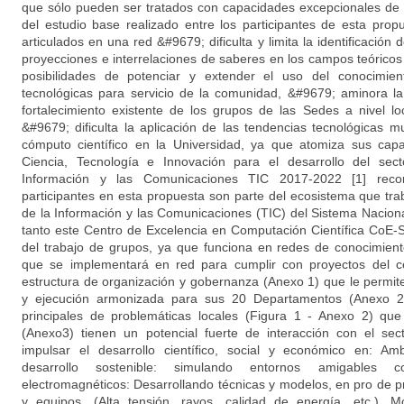
que sólo pueden ser tratados con capacidades excepcionales de
del estudio base realizado entre los participantes de esta pro
articulados en una red &#9679; dificulta y limita la identificación
proyecciones e interrelaciones de saberes en los campos teóricos 
posibilidades de potenciar y extender el uso del conocimie
tecnológicas para servicio de la comunidad, &#9679; aminora la 
fortalecimiento existente de los grupos de las Sedes a nivel loc
&#9679; dificulta la aplicación de las tendencias tecnológicas m
cómputo científico en la Universidad, ya que atomiza sus cap
Ciencia, Tecnología e Innovación para el desarrollo del sec
Información y las Comunicaciones TIC 2017-2022 [1] rec
participantes en esta propuesta son parte del ecosistema que tra
de la Información y las Comunicaciones (TIC) del Sistema Naciona
tanto este Centro de Excelencia en Computación Científica CoE-
del trabajo de grupos, ya que funciona en redes de conocimient
que se implementará en red para cumplir con proyectos del ce
estructura de organización y gobernanza (Anexo 1) que le permite
y ejecución armonizada para sus 20 Departamentos (Anexo 2)
principales de problemáticas locales (Figura 1 - Anexo 2) qu
(Anexo3) tienen un potencial fuerte de interacción con el sec
impulsar el desarrollo científico, social y económico en: Amb
desarrollo sostenible: simulando entornos amigables
electromagnéticos: Desarrollando técnicas y modelos, en pro de p
y equipos. (Alta tensión, rayos, calidad de energía, etc.), M