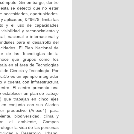
 cómputo. Sin embargo, dentro
puesta se detectó que no estar
 de necesidades, oportunidades,
y aplicados, &#9679; limita las
nto y el uso de capacidades
visibilidad y reconocimiento y
al, nacional e internacional y
undiales para el desarrollo del
acidades. El Plan Nacional de
tor de las Tecnologías de la
onoce que grupos como los
baja en el área de Tecnologías
l de Ciencia y Tecnología. Por
SciCo es un ejemplo integrador
o y cuenta con infraestructura
ntro. El centro presenta una
 establecer un plan de trabajo
 que trabajan en cinco ejes
e en conjunto con sus Aliados
tor productivo (Anexo4), para
iente, biodiversidad, clima y
 con el ambiente, Campos
roteger la vida de las personas
ovilidad y Desarrollo Urbano: