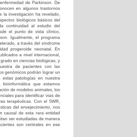
 enfermedad de Parkinson. De
econocen en algunos trastornos
 la investigación ha revelado,
pectos biològicos bàsicos del
a continuidad al estudio del
de el punto de vista clìnico,
son. Igualmente, el programa
lerado, a travès del sìndrome
dad progeroide neonatal. En
blicados a nivel internacional,
grado en ciencias biològicas, y
estra de pacientes con las
ios genòmicos podràn lograr un
a estas patologías en nuestra
a bioinformàtica que estamos
zación de modelos animales, los
iales para identificar vìas de
ivas terapèuticas. Con el SWR,
sticas del envejecimiento, nos
n causal de esta rara entidad
itan ser estudiadas de manera
cientes son centrales en ese