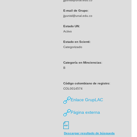
jjyunisl@unal.edu.co
E-mail de Grupo:
jjyunisl@unal.edu.co
Estado UN:
Activo
Estado en Scienti:
Categorizado
Categoría en Minciencias:
B
Código colombiano de registro:
COL0014574
Enlace GrupLAC
Página externa
Descargar resultado de búsqueda