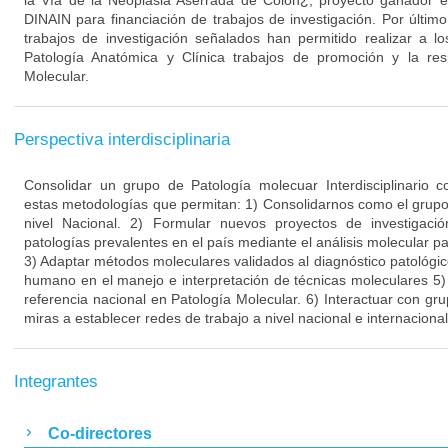
la Vía de la Neoplasia Aserrada de Colon¿, proyecto ganador en
DINAIN para financiación de trabajos de investigación. Por últim
trabajos de investigación señalados han permitido realizar a l
Patología Anatómica y Clínica trabajos de promoción y la res
Molecular.
Perspectiva interdisciplinaria
Consolidar un grupo de Patología molecuar Interdisciplinario
estas metodologías que permitan: 1) Consolidarnos como el grupo 
nivel Nacional. 2) Formular nuevos proyectos de investigac
patologías prevalentes en el país mediante el análisis molecular pa
3) Adaptar métodos moleculares validados al diagnóstico patológic
humano en el manejo e interpretación de técnicas moleculares 5
referencia nacional en Patología Molecular. 6) Interactuar con gru
miras a establecer redes de trabajo a nivel nacional e internacional
Integrantes
Co-directores