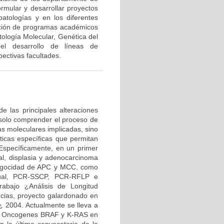
ormular y desarrollar proyectos
patologías y en los diferentes
ación de programas académicos
ología Molecular, Genética del
 el desarrollo de líneas de
ectivas facultades.
de las principales alteraciones
o solo comprender el proceso de
as moleculares implicadas, sino
ticas específicas que permitan
. Específicamente, en un primer
nal, displasia y adenocarcinoma
rocigocidad de APC y MCC, como
nual, PCR-SSCP, PCR-RFLP e
rabajo ¿Análisis de Longitud
cias, proyecto galardonado en
¿ 2004. Actualmente se lleva a
los Oncogenes BRAF y K-RAS en