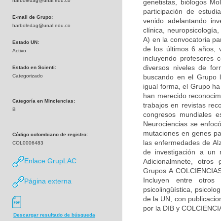
harboledag@unal.edu.co
genetistas, biólogos Mol
participación de estudi
E-mail de Grupo:
venido adelantando inv
harboledag@unal.edu.co
clínica, neuropsicologí
A) en la convocatoria pa
Estado UN:
de los últimos 6 años, 
Activo
incluyendo profesores c
diversos niveles de fo
Estado en Scienti:
Categorizado
buscando en el Grupo la
igual forma, el Grupo h
han merecido reconocimie
Categoría en Minciencias:
trabajos en revistas rec
B
congresos mundiales es
Neurociencias se enfocó
mutaciones en genes par
Código colombiano de registro:
las enfermedades de Alz
COL0006483
de investigación a un 
Enlace GrupLAC
Adicionalmnete, otros 
Grupos A COLCIENCIAS) 
Incluyen entre otros 
Página externa
psicolingüística, psicolo
de la UN, con publicacio
por la DIB y COLCIENCI
Descargar resultado de búsqueda