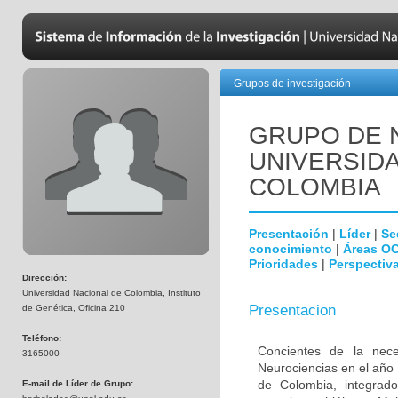
Grupos de investigación
GRUPO DE 
UNIVERSID
COLOMBIA
Presentación
|
Líder
|
Se
conocimiento
|
Áreas O
Prioridades
|
Perspectiva
Dirección:
Universidad Nacional de Colombia, Instituto
Presentacion
de Genética, Oficina 210
Teléfono:
Concientes de la neces
3165000
Neurociencias en el año
de Colombia, integrado
E-mail de Líder de Grupo: