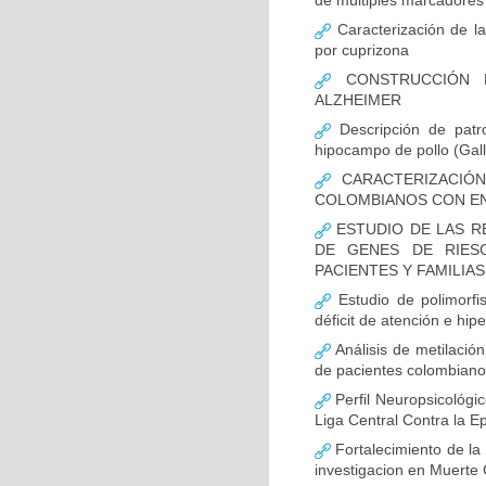
de múltiples marcadores 
Caracterización de la
por cuprizona
CONSTRUCCIÓN D
ALZHEIMER
Descripción de patr
hipocampo de pollo (Gall
CARACTERIZACIÓN
COLOMBIANOS CON E
ESTUDIO DE LAS R
DE GENES DE RIES
PACIENTES Y FAMILIA
Estudio de polimor
déficit de atención e hi
Análisis de metilaci
de pacientes colombian
Perfil Neuropsicológic
Liga Central Contra la Ep
Fortalecimiento de 
investigacion en Muerte 