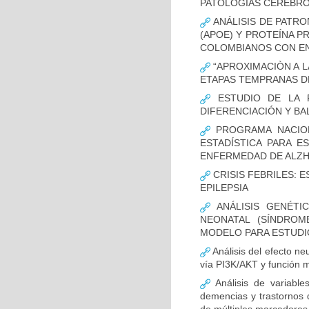
PATOLOGÍAS CEREBR
ANÁLISIS DE PATRO
(APOE) Y PROTEÍNA P
COLOMBIANOS CON E
“APROXIMACIÒN A L
ETAPAS TEMPRANAS D
ESTUDIO DE LA F
DIFERENCIACIÓN Y B
PROGRAMA NACION
ESTADÍSTICA PARA E
ENFERMEDAD DE ALZ
CRISIS FEBRILES: 
EPILEPSIA
ANÁLISIS GENÉTI
NEONATAL (SÍNDROM
MODELO PARA ESTUDI
Análisis del efecto ne
vía PI3K/AKT y función m
Análisis de variable
demencias y trastornos 