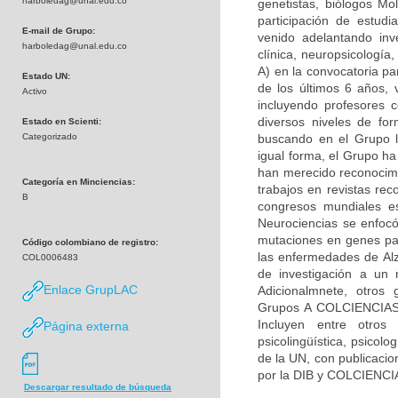
harboledag@unal.edu.co
genetistas, biólogos Mol
participación de estudi
E-mail de Grupo:
venido adelantando inv
harboledag@unal.edu.co
clínica, neuropsicologí
A) en la convocatoria pa
Estado UN:
de los últimos 6 años, 
Activo
incluyendo profesores c
diversos niveles de fo
Estado en Scienti:
Categorizado
buscando en el Grupo la
igual forma, el Grupo h
han merecido reconocimie
Categoría en Minciencias:
trabajos en revistas rec
B
congresos mundiales es
Neurociencias se enfocó
mutaciones en genes par
Código colombiano de registro:
las enfermedades de Alz
COL0006483
de investigación a un 
Enlace GrupLAC
Adicionalmnete, otros 
Grupos A COLCIENCIAS) 
Incluyen entre otros 
Página externa
psicolingüística, psicolo
de la UN, con publicacio
por la DIB y COLCIENCI
Descargar resultado de búsqueda