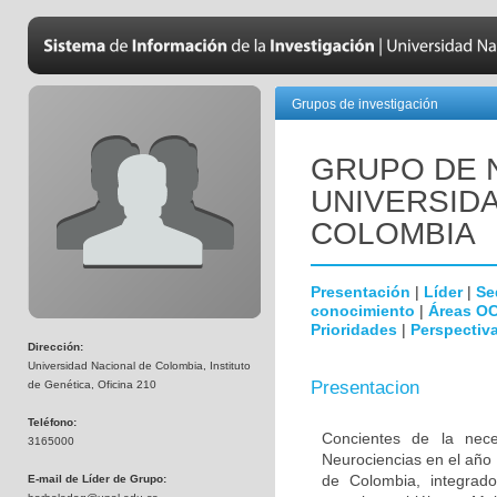
Grupos de investigación
GRUPO DE 
UNIVERSID
COLOMBIA
Presentación
|
Líder
|
Se
conocimiento
|
Áreas O
Prioridades
|
Perspectiva
Dirección:
Universidad Nacional de Colombia, Instituto
Presentacion
de Genética, Oficina 210
Teléfono:
Concientes de la neces
3165000
Neurociencias en el año
de Colombia, integrado
E-mail de Líder de Grupo: