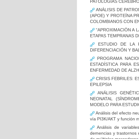
PATOLOGÍAS CEREBR
ANÁLISIS DE PATRO
(APOE) Y PROTEÍNA P
COLOMBIANOS CON E
“APROXIMACIÒN A L
ETAPAS TEMPRANAS D
ESTUDIO DE LA F
DIFERENCIACIÓN Y B
PROGRAMA NACION
ESTADÍSTICA PARA E
ENFERMEDAD DE ALZ
CRISIS FEBRILES: 
EPILEPSIA
ANÁLISIS GENÉTI
NEONATAL (SÍNDROM
MODELO PARA ESTUDI
Análisis del efecto ne
vía PI3K/AKT y función m
Análisis de variable
demencias y trastornos 