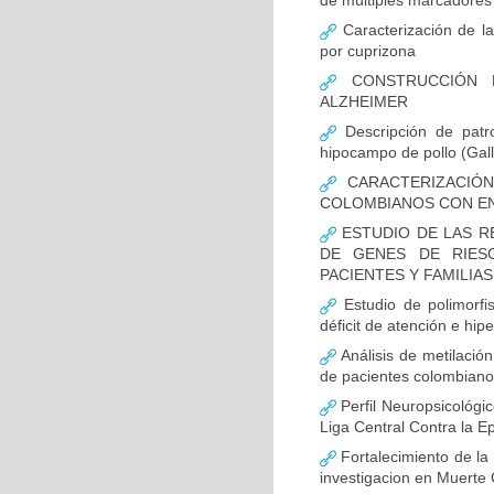
de múltiples marcadores 
Caracterización de la
por cuprizona
CONSTRUCCIÓN D
ALZHEIMER
Descripción de patr
hipocampo de pollo (Gall
CARACTERIZACIÓN
COLOMBIANOS CON E
ESTUDIO DE LAS R
DE GENES DE RIES
PACIENTES Y FAMILIA
Estudio de polimor
déficit de atención e hi
Análisis de metilaci
de pacientes colombian
Perfil Neuropsicológic
Liga Central Contra la Ep
Fortalecimiento de 
investigacion en Muerte 