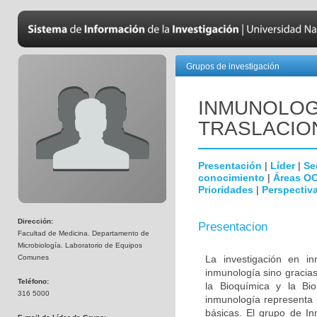
Grupos de investigación
INMUNOLOGÍ
TRASLACIO
Presentación
|
Líder
|
Se
conocimiento
|
Áreas O
Prioridades
|
Perspectiva
Dirección:
Presentacion
Facultad de Medicina. Departamento de
Microbiología. Laboratorio de Equipos
Comunes
La investigación en i
inmunología sino gracias
Teléfono:
la Bioquímica y la Biol
316 5000
inmunología representa u
básicas. El grupo de In