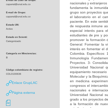
E-mail de Líder de Grupo:
nacionales y extranjeros
caparral@unal.edu.co
fundamenta la inmunidad
grupo son proyectos que 
E-mail de Grupo:
el laboratorio en el c
caparral@unal.edu.co
paciente. En este sentid
Estado UN:
de respuesta inmune asoc
Activo
especial interés para e
estudiantes de pre y po
Estado en Scienti:
promover la formación 
Categorizado
General: Fomentar la vi
interés en fomentar el d
Colombia. Específicos: 
Categoría en Minciencias:
B
Inmunología Fundamen
Proyectos. 3- Consolida
Universidad Nacional q
Código colombiano de registro:
equipamiento necesario p
COL0100636
Molecular y la Bioquímica
en medicina experimen
Enlace GrupLAC
congresos el intercambi
nacionales e internac
Página externa
Universidad Nacional su
grado a los proyectos de
a la formación de nuevo