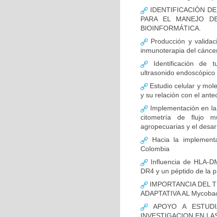
IDENTIFICACIÓN D
PARA EL MANEJO D
BIOINFORMÁTICA.
Producción y validac
inmunoterapia del cánce
Identificación de 
ultrasonido endoscópico
Estudio celular y mol
y su relación con el ante
Implementación en la
citometría de flujo m
agropecuarias y el desar
Hacia la implementa
Colombia
Influencia de HLA-DM
DR4 y un péptido de la p
IMPORTANCIA DEL T
ADAPTATIVA AL Mycobact
APOYO A ESTUDI
INVESTIGACION EN LA