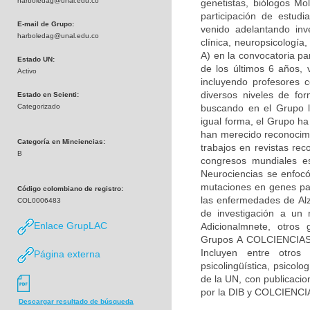
harboledag@unal.edu.co
genetistas, biólogos Mol
participación de estudi
E-mail de Grupo:
venido adelantando inv
harboledag@unal.edu.co
clínica, neuropsicologí
A) en la convocatoria pa
Estado UN:
de los últimos 6 años, 
Activo
incluyendo profesores c
diversos niveles de fo
Estado en Scienti:
Categorizado
buscando en el Grupo la
igual forma, el Grupo h
han merecido reconocimie
Categoría en Minciencias:
trabajos en revistas rec
B
congresos mundiales es
Neurociencias se enfocó
mutaciones en genes par
Código colombiano de registro:
las enfermedades de Alz
COL0006483
de investigación a un 
Enlace GrupLAC
Adicionalmnete, otros 
Grupos A COLCIENCIAS) 
Incluyen entre otros 
Página externa
psicolingüística, psicolo
de la UN, con publicacio
por la DIB y COLCIENCI
Descargar resultado de búsqueda