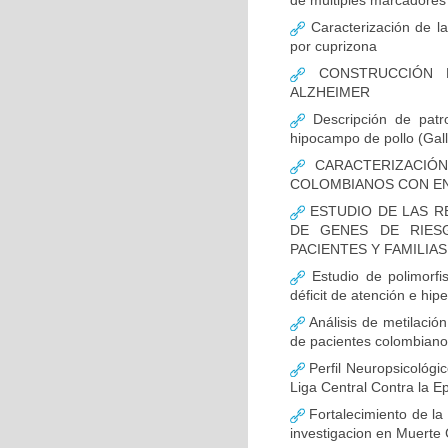
de múltiples marcadores 
Caracterización de la
por cuprizona
CONSTRUCCIÓN D
ALZHEIMER
Descripción de patr
hipocampo de pollo (Gall
CARACTERIZACIÓN
COLOMBIANOS CON E
ESTUDIO DE LAS R
DE GENES DE RIES
PACIENTES Y FAMILIA
Estudio de polimor
déficit de atención e hi
Análisis de metilaci
de pacientes colombian
Perfil Neuropsicológic
Liga Central Contra la Ep
Fortalecimiento de 
investigacion en Muerte 