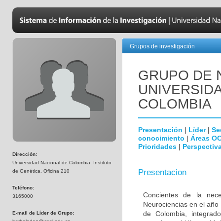
Grupos de investigación
GRUPO DE 
UNIVERSID
COLOMBIA
Presentación
|
Líder
|
Se
conocimiento
|
Áreas O
Prioridades
|
Perspectiva
Dirección:
Universidad Nacional de Colombia, Instituto
Presentacion
de Genética, Oficina 210
Teléfono:
Concientes de la neces
3165000
Neurociencias en el año
de Colombia, integrado
E-mail de Líder de Grupo: