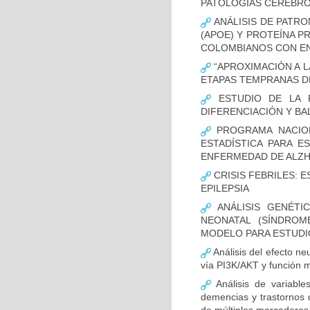
PATOLOGÍAS CEREBR
ANÁLISIS DE PATRO
(APOE) Y PROTEÍNA P
COLOMBIANOS CON E
“APROXIMACIÒN A L
ETAPAS TEMPRANAS D
ESTUDIO DE LA F
DIFERENCIACIÓN Y B
PROGRAMA NACION
ESTADÍSTICA PARA E
ENFERMEDAD DE ALZ
CRISIS FEBRILES: 
EPILEPSIA
ANÁLISIS GENÉTI
NEONATAL (SÍNDROM
MODELO PARA ESTUDI
Análisis del efecto ne
vía PI3K/AKT y función m
Análisis de variable
demencias y trastornos 