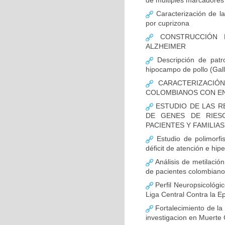
de múltiples marcadores 
Caracterización de la
por cuprizona
CONSTRUCCIÓN D
ALZHEIMER
Descripción de patr
hipocampo de pollo (Gall
CARACTERIZACIÓN
COLOMBIANOS CON E
ESTUDIO DE LAS R
DE GENES DE RIES
PACIENTES Y FAMILIA
Estudio de polimor
déficit de atención e hi
Análisis de metilaci
de pacientes colombian
Perfil Neuropsicológic
Liga Central Contra la Ep
Fortalecimiento de 
investigacion en Muerte 