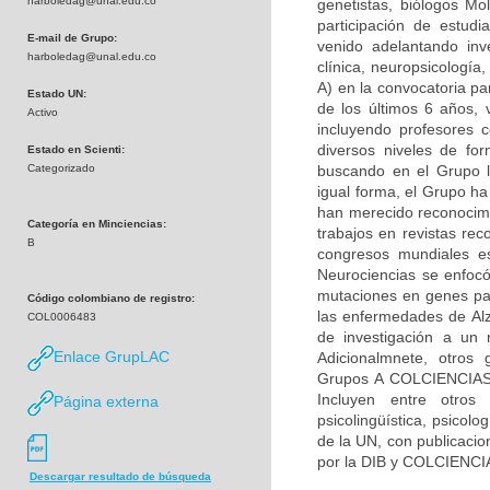
harboledag@unal.edu.co
genetistas, biólogos Mol
participación de estudi
E-mail de Grupo:
venido adelantando inv
harboledag@unal.edu.co
clínica, neuropsicologí
A) en la convocatoria pa
Estado UN:
de los últimos 6 años, 
Activo
incluyendo profesores c
diversos niveles de fo
Estado en Scienti:
Categorizado
buscando en el Grupo la
igual forma, el Grupo h
han merecido reconocimie
Categoría en Minciencias:
trabajos en revistas rec
B
congresos mundiales es
Neurociencias se enfocó
mutaciones en genes par
Código colombiano de registro:
las enfermedades de Alz
COL0006483
de investigación a un 
Enlace GrupLAC
Adicionalmnete, otros 
Grupos A COLCIENCIAS) 
Incluyen entre otros 
Página externa
psicolingüística, psicolo
de la UN, con publicacio
por la DIB y COLCIENCI
Descargar resultado de búsqueda