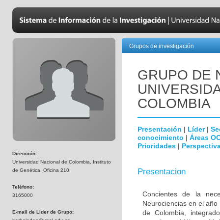
Grupos de investigación
GRUPO DE 
UNIVERSID
COLOMBIA
Presentación
|
Líder
|
Se
conocimiento
|
Áreas O
Prioridades
|
Perspectiva
Dirección:
Universidad Nacional de Colombia, Instituto
Presentacion
de Genética, Oficina 210
Teléfono:
Concientes de la neces
3165000
Neurociencias en el año
de Colombia, integrado
E-mail de Líder de Grupo: