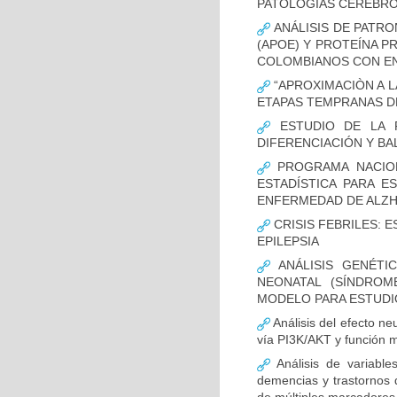
PATOLOGÍAS CEREBR
ANÁLISIS DE PATRO
(APOE) Y PROTEÍNA P
COLOMBIANOS CON E
“APROXIMACIÒN A L
ETAPAS TEMPRANAS D
ESTUDIO DE LA F
DIFERENCIACIÓN Y B
PROGRAMA NACION
ESTADÍSTICA PARA E
ENFERMEDAD DE ALZ
CRISIS FEBRILES: 
EPILEPSIA
ANÁLISIS GENÉTI
NEONATAL (SÍNDROM
MODELO PARA ESTUDI
Análisis del efecto ne
vía PI3K/AKT y función m
Análisis de variable
demencias y trastornos 