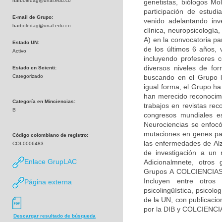
harboledag@unal.edu.co
genetistas, biólogos Mol
participación de estudi
E-mail de Grupo:
venido adelantando inv
harboledag@unal.edu.co
clínica, neuropsicologí
A) en la convocatoria pa
Estado UN:
de los últimos 6 años, 
Activo
incluyendo profesores c
diversos niveles de fo
Estado en Scienti:
Categorizado
buscando en el Grupo la
igual forma, el Grupo h
han merecido reconocimie
Categoría en Minciencias:
trabajos en revistas rec
B
congresos mundiales es
Neurociencias se enfocó
mutaciones en genes par
Código colombiano de registro:
las enfermedades de Alz
COL0006483
de investigación a un 
Enlace GrupLAC
Adicionalmnete, otros 
Grupos A COLCIENCIAS) 
Incluyen entre otros 
Página externa
psicolingüística, psicolo
de la UN, con publicacio
por la DIB y COLCIENCI
Descargar resultado de búsqueda