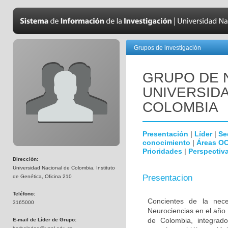
Grupos de investigación
GRUPO DE 
UNIVERSID
COLOMBIA
Presentación
|
Líder
|
Se
conocimiento
|
Áreas O
Prioridades
|
Perspectiva
Dirección:
Universidad Nacional de Colombia, Instituto
Presentacion
de Genética, Oficina 210
Teléfono:
Concientes de la neces
3165000
Neurociencias en el año
de Colombia, integrado
E-mail de Líder de Grupo: