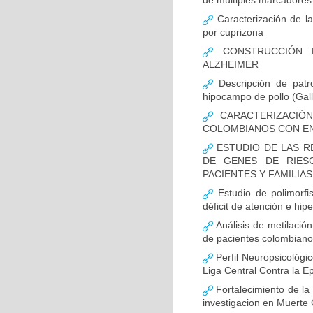
de múltiples marcadores 
Caracterización de la
por cuprizona
CONSTRUCCIÓN D
ALZHEIMER
Descripción de patr
hipocampo de pollo (Gall
CARACTERIZACIÓN
COLOMBIANOS CON E
ESTUDIO DE LAS R
DE GENES DE RIES
PACIENTES Y FAMILIA
Estudio de polimor
déficit de atención e hi
Análisis de metilaci
de pacientes colombian
Perfil Neuropsicológic
Liga Central Contra la Ep
Fortalecimiento de 
investigacion en Muerte 