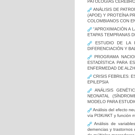
PATOLOGÍAS CEREBR
ANÁLISIS DE PATRO
(APOE) Y PROTEÍNA P
COLOMBIANOS CON E
“APROXIMACIÒN A L
ETAPAS TEMPRANAS D
ESTUDIO DE LA F
DIFERENCIACIÓN Y B
PROGRAMA NACION
ESTADÍSTICA PARA E
ENFERMEDAD DE ALZ
CRISIS FEBRILES: 
EPILEPSIA
ANÁLISIS GENÉTI
NEONATAL (SÍNDROM
MODELO PARA ESTUDI
Análisis del efecto ne
vía PI3K/AKT y función m
Análisis de variable
demencias y trastornos 