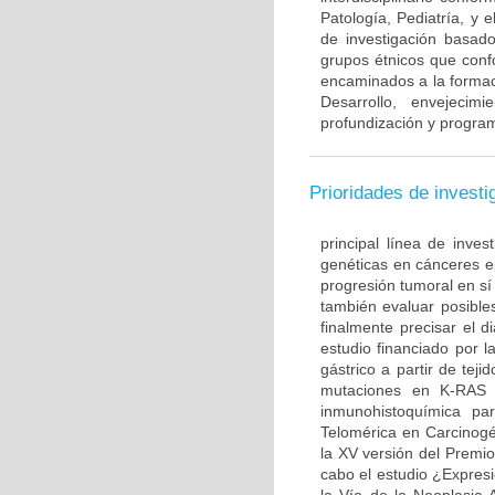
Patología, Pediatría, y 
de investigación basado
grupos étnicos que con
encaminados a la formac
Desarrollo, envejecim
profundización y program
Prioridades de investi
principal línea de inves
genéticas en cánceres ep
progresión tumoral en sí
también evaluar posible
finalmente precisar el d
estudio financiado por l
gástrico a partir de te
mutaciones en K-RAS 
inmunohistoquímica par
Telomérica en Carcinogé
la XV versión del Premi
cabo el estudio ¿Expre