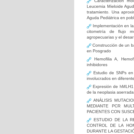
Caracterización mo
Leucemia Mieloide Aguda 
tratamiento. Una aprox
Aguda Pediátrica en pob
Implementación en la
citometría de flujo m
agropecuarias y el desar
Construcción de un ba
en Posgrado
Hemofilia A, Hemofi
inhibidores
Estudio de SNPs en
involucrados en diferent
Expresión de hMLH1 y
de la neoplasia aserrada
ANÁLISIS MUTACIO
MEDIANTE PCR MUL
PACIENTES CON SUSCE
ESTUDIO DE LA R
CONTROL DE LA HOM
DURANTE LA GESTACI