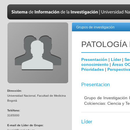
Grupos de investigación
PATOLOGÍA
Presentación
|
Líder
|
Se
conocimiento
|
Áreas O
Prioridades
|
Perspectiva
Presentacion
Dirección:
Universidad Nacional, Facultad de Medicina
Grupo de Investigación 
Bogotá
Colciencias: Ciencia y T
Teléfono:
3165000
Líder
E-mail de Líder de Grupo: