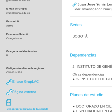
jjyunisl@unal.edu.co
Juan Jose Yunis L
Lider. Investigador Princi
E-mail de Grupo:
jjyunisl@unal.edu.co
Estado UN:
Sedes
Activo
Estado en Scienti:
BOGOTÁ
Categorizado
Categoría en Minciencias:
Dependencias
B
2- INSTITUTO DE GEN
Código colombiano de registro:
COL0014574
Otras dependencias
2- INSTITUTO DE GE
Enlace GrupLAC
Página externa
Planes de estudio
DOCTORADO EN CIE
Descargar resultado de búsqueda
ESPECIALIDAD EN P