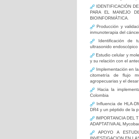
IDENTIFICACIÓN D
PARA EL MANEJO D
BIOINFORMÁTICA.
Producción y validac
inmunoterapia del cánce
Identificación de 
ultrasonido endoscópico
Estudio celular y mol
y su relación con el ante
Implementación en la
citometría de flujo m
agropecuarias y el desar
Hacia la implementa
Colombia
Influencia de HLA-DM
DR4 y un péptido de la p
IMPORTANCIA DEL T
ADAPTATIVA AL Mycobact
APOYO A ESTUDI
INVESTIGACION EN LA