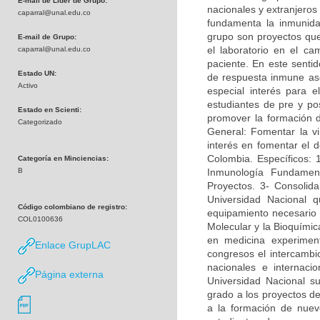
E-mail de Líder de Grupo:
nacionales y extranjeros
caparral@unal.edu.co
fundamenta la inmunidad
grupo son proyectos que 
E-mail de Grupo:
el laboratorio en el c
caparral@unal.edu.co
paciente. En este sentid
Estado UN:
de respuesta inmune asoc
Activo
especial interés para e
estudiantes de pre y po
Estado en Scienti:
promover la formación 
Categorizado
General: Fomentar la vi
interés en fomentar el d
Colombia. Específicos: 
Categoría en Minciencias:
B
Inmunología Fundamen
Proyectos. 3- Consolida
Universidad Nacional q
Código colombiano de registro:
equipamiento necesario p
COL0100636
Molecular y la Bioquímica
en medicina experimen
Enlace GrupLAC
congresos el intercambi
nacionales e internac
Página externa
Universidad Nacional su
grado a los proyectos de
a la formación de nuevo