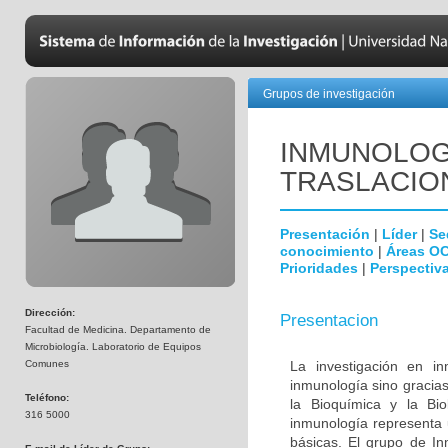
Grupos de investigación
INMUNOLOGÍ
TRASLACIO
Presentación
|
Líder
|
Se
conocimiento
|
Áreas O
Prioridades
|
Perspectiva
Dirección:
Presentacion
Facultad de Medicina. Departamento de
Microbiología. Laboratorio de Equipos
Comunes
La investigación en i
inmunología sino gracias
Teléfono:
la Bioquímica y la Biol
316 5000
inmunología representa u
básicas. El grupo de In