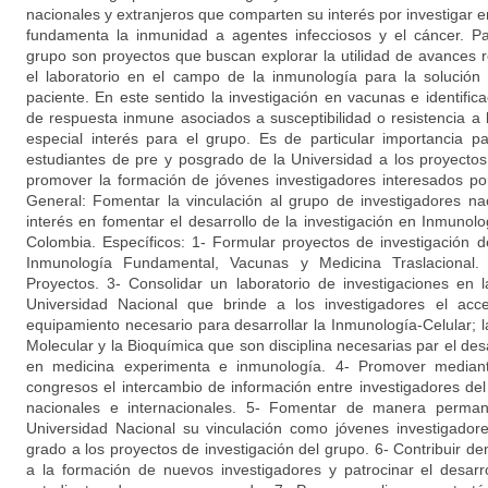
nacionales y extranjeros que comparten su interés por investigar e
fundamenta la inmunidad a agentes infecciosos y el cáncer. Par
grupo son proyectos que buscan explorar la utilidad de avances r
el laboratorio en el campo de la inmunología para la solució
paciente. En este sentido la investigación en vacunas e identifi
de respuesta inmune asociados a susceptibilidad o resistencia a 
especial interés para el grupo. Es de particular importancia p
estudiantes de pre y posgrado de la Universidad a los proyectos 
promover la formación de jóvenes investigadores interesados p
General: Fomentar la vinculación al grupo de investigadores na
interés en fomentar el desarrollo de la investigación en Inmunol
Colombia. Específicos: 1- Formular proyectos de investigación d
Inmunología Fundamental, Vacunas y Medicina Traslacional
Proyectos. 3- Consolidar un laboratorio de investigaciones en 
Universidad Nacional que brinde a los investigadores el acc
equipamiento necesario para desarrollar la Inmunología-Celular; 
Molecular y la Bioquímica que son disciplina necesarias par el desa
en medicina experimenta e inmunología. 4- Promover mediant
congresos el intercambio de información entre investigadores d
nacionales e internacionales. 5- Fomentar de manera perman
Universidad Nacional su vinculación como jóvenes investigadore
grado a los proyectos de investigación del grupo. 6- Contribuir de
a la formación de nuevos investigadores y patrocinar el desarr