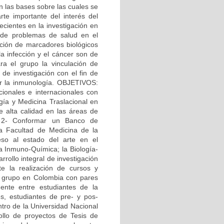
n las bases sobre las cuales se
te importante del interés del
ecientes en la investigación en
n de problemas de salud en el
cación de marcadores biológicos
la infección y el cáncer son de
ara el grupo la vinculación de
de investigación con el fin de
or la inmunología. OBJETIVOS:
cionales e internacionales con
ogía y Medicina Traslacional en
e alta calidad en las áreas de
. 2- Conformar un Banco de
la Facultad de Medicina de la
eso al estado del arte en el
la Inmuno-Química; la Biología-
rrollo integral de investigación
e la realización de cursos y
el grupo en Colombia con pares
ente entre estudiantes de la
s, estudiantes de pre- y pos-
ntro de la Universidad Nacional
ollo de proyectos de Tesis de