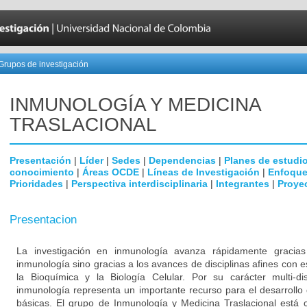
Grupos de investigación
INMUNOLOGÍA Y MEDICINA
TRASLACIONAL
Presentación
|
Líder
|
Sedes
|
Dependencias
|
Planes de estudi
conocimiento
|
Áreas OCDE
|
Líneas de Investigación
|
Enfoque
Prioridades
|
Perspectiva interdisciplinaria
|
Integrantes
|
Proye
Presentacion
La investigación en inmunología avanza rápidamente gracia
inmunología sino gracias a los avances de disciplinas afines con e
la Bioquímica y la Biología Celular. Por su carácter multi-dis
inmunología representa un importante recurso para el desarrollo 
básicas. El grupo de Inmunología y Medicina Traslacional está 