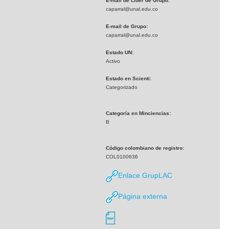
E-mail de Líder de Grupo:
caparral@unal.edu.co
E-mail de Grupo:
caparral@unal.edu.co
Estado UN:
Activo
Estado en Scienti:
Categorizado
Categoría en Minciencias:
B
Código colombiano de registro:
COL0100636
Enlace GrupLAC
Página externa