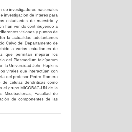
ón de investigadores nacionales
e investigación de interés para
ios estudiantes de maestría y
ión han venido contribuyendo a
diferentes visiones y puntos de
 En la actualidad adelantamos
icio Calvo del Departamento de
ibido a varios estudiantes de
ias que permitan mejorar los
elo del Plasmodium falcíparum
 en la Universidad John Hopkins
dos virales que interactúan con
oría del profesor Pedro Romero
 de células dendríticas como
con el grupo MICOBAC-UN de la
s Micobacterias, Facultad de
icación de componentes de las