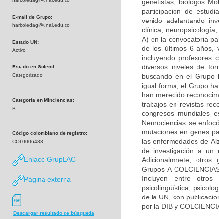
harboledag@unal.edu.co
genetistas, biólogos Mol
participación de estudi
E-mail de Grupo:
venido adelantando inv
harboledag@unal.edu.co
clínica, neuropsicologí
A) en la convocatoria pa
Estado UN:
de los últimos 6 años, 
Activo
incluyendo profesores c
diversos niveles de fo
Estado en Scienti:
Categorizado
buscando en el Grupo la
igual forma, el Grupo h
han merecido reconocimie
Categoría en Minciencias:
trabajos en revistas rec
B
congresos mundiales es
Neurociencias se enfocó
mutaciones en genes par
Código colombiano de registro:
las enfermedades de Alz
COL0006483
de investigación a un 
Enlace GrupLAC
Adicionalmnete, otros 
Grupos A COLCIENCIAS) 
Incluyen entre otros 
Página externa
psicolingüística, psicolo
de la UN, con publicacio
por la DIB y COLCIENCI
Descargar resultado de búsqueda