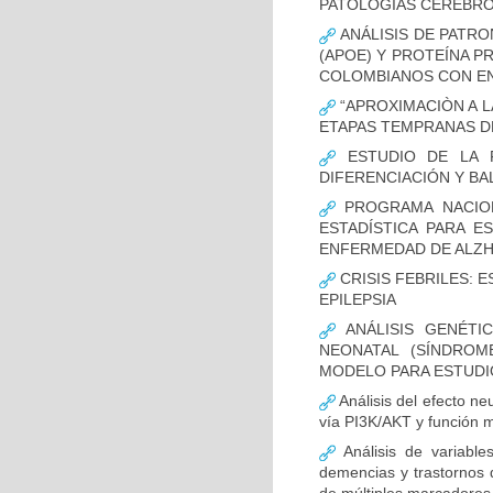
PATOLOGÍAS CEREBR
ANÁLISIS DE PATRO
(APOE) Y PROTEÍNA P
COLOMBIANOS CON E
“APROXIMACIÒN A L
ETAPAS TEMPRANAS D
ESTUDIO DE LA F
DIFERENCIACIÓN Y B
PROGRAMA NACION
ESTADÍSTICA PARA E
ENFERMEDAD DE ALZ
CRISIS FEBRILES: 
EPILEPSIA
ANÁLISIS GENÉTI
NEONATAL (SÍNDROM
MODELO PARA ESTUDI
Análisis del efecto ne
vía PI3K/AKT y función m
Análisis de variable
demencias y trastornos 