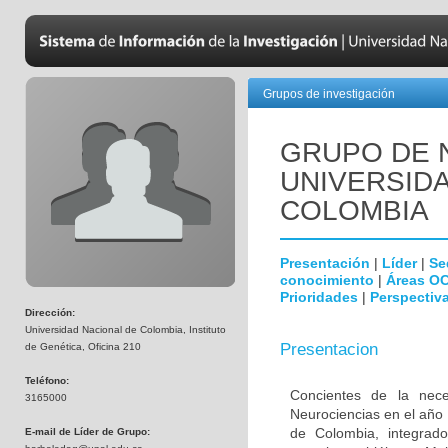
Grupos de investigación
GRUPO DE 
UNIVERSID
COLOMBIA
Presentación
|
Líder
|
Se
conocimiento
|
Áreas O
Prioridades
|
Perspectiva
Dirección:
Universidad Nacional de Colombia, Instituto
Presentacion
de Genética, Oficina 210
Teléfono:
Concientes de la neces
3165000
Neurociencias en el año
de Colombia, integrado
E-mail de Líder de Grupo: