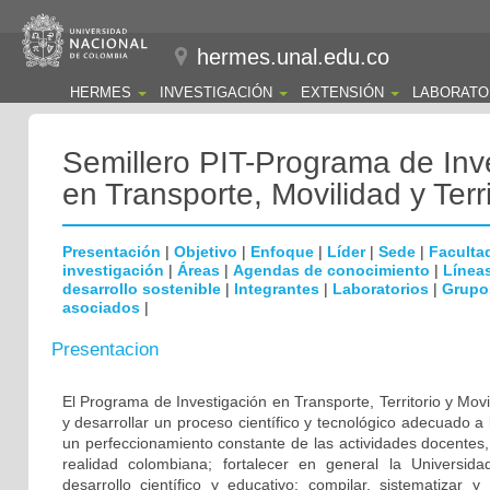
hermes.unal.edu.co
HERMES
INVESTIGACIÓN
EXTENSIÓN
LABORATO
Semillero PIT-Programa de Inv
en Transporte, Movilidad y Terri
Presentación
|
Objetivo
|
Enfoque
|
Líder
|
Sede
|
Faculta
investigación
|
Áreas
|
Agendas de conocimiento
|
Líneas
desarrollo sostenible
|
Integrantes
|
Laboratorios
|
Grupo
asociados
|
Presentacion
El Programa de Investigación en Transporte, Territorio y Movi
y desarrollar un proceso científico y tecnológico adecuado a l
un perfeccionamiento constante de las actividades docentes, 
realidad colombiana; fortalecer en general la Universi
desarrollo científico y educativo; compilar, sistematizar y 