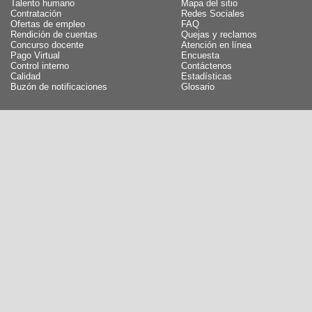
Talento humano
Mapa del sitio
Contratación
Redes Sociales
Ofertas de empleo
FAQ
Rendición de cuentas
Quejas y reclamos
Concurso docente
Atención en línea
Pago Virtual
Encuesta
Control interno
Contáctenos
Calidad
Estadísticas
Buzón de notificaciones
Glosario