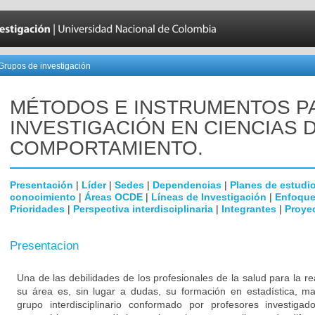
Grupos de investigación
MÉTODOS E INSTRUMENTOS P
INVESTIGACIÓN EN CIENCIAS 
COMPORTAMIENTO.
Presentación
|
Líder
|
Sedes
|
Dependencias
|
Planes de estudi
conocimiento
|
Áreas OCDE
|
Líneas de Investigación
|
Enfoque
Prioridades
|
Perspectiva interdisciplinaria
|
Integrantes
|
Proye
Presentacion
Una de las debilidades de los profesionales de la salud para la re
su área es, sin lugar a dudas, su formación en estadística, ma
grupo interdisciplinario conformado por profesores investigad