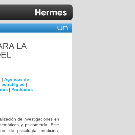
ARA LA
DEL
o
|
Agendas de
 estratégico
|
ctos
|
Productos
alización de investigaciones en
temáticas y psicometría. Este
ores de psicología, medicina,