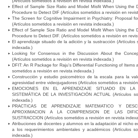
(Artículos sometidos a revisión en revista indexada.)
Effect of Sample Size Ratio and Model Misfit When Using the Di
Procedure to Detect DIF (Artículos sometidos a revisión en revis
The Screen for Cognitive Impairment in Psychiatry: Proposal f
(Artículos sometidos a revisión en revista indexada.)
Effect of Sample Size Ratio and Model Misfit When Using the Di
Procedure to Detect DIF. (Artículos sometidos a revisión en revi
El aprendizaje situado de la adición y la sustracción (Artículos
indexada.)
Looking for Consensus in the Discussion About the Concept 
(Artículos sometidos a revisión en revista indexada.)
DFIT: An R Package for Raju's Differential Functioning of Items
sometidos a revisión en revista indexada.)
Construcción y estudio psicométrico de la escala para la val
agresividad entre videojugadores (Artículos sometidos a revisión
EMOCIONES EN EL APRENDIZAJE SITUADO EN LA 
SISTEMÁTICA DE LA INVESTIGACIÓN ACTUAL (Artículos some
indexada.)
PRACTICAS DE APRENDIZAJE MATEMATICO Y DESC
APROXIMACION A LA COMPRENSION DE LAS DIFI
SUSTRACCION (Artículos sometidos a revisión en revista index
Atribuciones de docentes y alumnos en la adaptación al nicho e
a los requerimientos ambientales y académicos (Artículos so
indexada.)