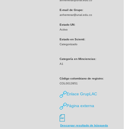
anherrerar@unal.edu.co
E-mail de Grupo:
anherrerar@unal.edu.co
Estado UN:
Activo
Estado en Scienti:
Categorizado
Categoría en Minciencias:
A1
Código colombiano de registro:
COL0013951
Enlace GrupLAC
Página externa
Descargar resultado de búsqueda