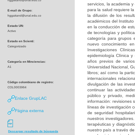
hggaitand@unal.edu.co
servicios, la academia y
para la salud requiere la
E-mail de Grupo:
la difusión de los res
hggaitand@unal.edu.co
académicos del Instituto
Estado UN:
en la conducción de est
Activo
de tecnologías y políti
categoría para grupos 
Estado en Scienti:
nuevo conocimiento en 
Categorizado
Investigaciones Clíni
epidemiología Clínica y 
años previos de varios 
Categoría en Minciencias:
Universidad Nacional, Guí
A1
libros; así como la part
internacionales relacio
Código colombiano de registro:
divulgación de las inves
COL0003964
continuar las actividad
público y privado, med
Enlace GrupLAC
información: revisiones 
líneas de investigación c
Página externa
de seguridad hospitala
nuestros investigadores.
terapéuticas y diagnósti
nuestro país a través de
Descargar resultado de búsqueda