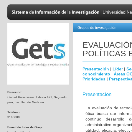
Grupos de investigación
EVALUACIÓ
POLÍTICAS 
Presentación
|
Líder
|
Se
conocimiento
|
Áreas O
Prioridades
|
Perspectiva
Dirección:
Presentacion
Ciudad Universitaria, Edificio 471, Segundo
piso, Facultad de Medicina
La evaluación de tecnol
Teléfono:
ética busca dar inform
3165000
continúo desarrollo d
administrativo organiza
E-mail de Líder de Grupo:
utilidad, eficacia, efec