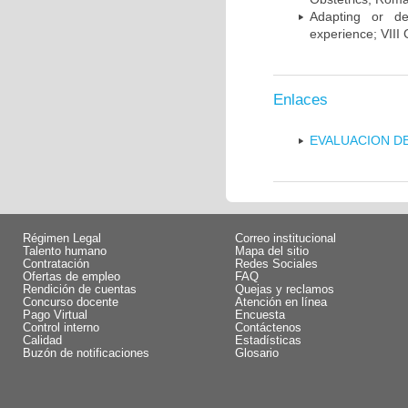
Adapting or de
experience; VIII
Enlaces
EVALUACION DE
Régimen Legal
Correo institucional
Talento humano
Mapa del sitio
Contratación
Redes Sociales
Ofertas de empleo
FAQ
Rendición de cuentas
Quejas y reclamos
Concurso docente
Atención en línea
Pago Virtual
Encuesta
Control interno
Contáctenos
Calidad
Estadísticas
Buzón de notificaciones
Glosario