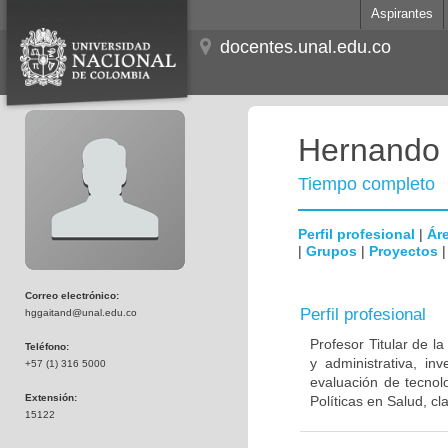
Aspirantes
docentes.unal.edu.co
Hernando 
Tiempo completo
Perfil profesional
|
Áre
|
Grupos
|
Proyectos
Correo electrónico:
Perfil profesional
hggaitand@unal.edu.co
Profesor Titular de l
Teléfono:
y administrativa, in
+57 (1) 316 5000
evaluación de tecnol
Extensión:
Políticas en Salud, cl
15122