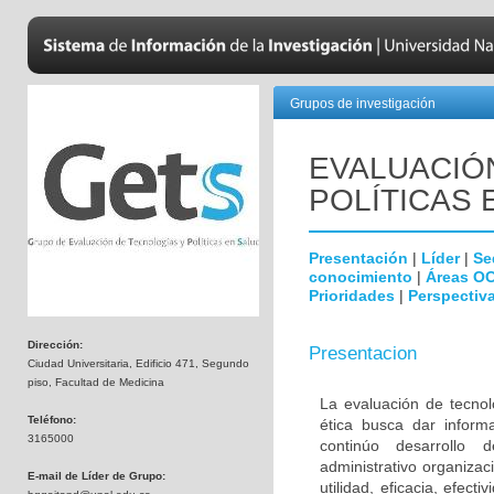
Grupos de investigación
EVALUACIÓ
POLÍTICAS 
Presentación
|
Líder
|
Se
conocimiento
|
Áreas O
Prioridades
|
Perspectiva
Dirección:
Presentacion
Ciudad Universitaria, Edificio 471, Segundo
piso, Facultad de Medicina
La evaluación de tecnol
Teléfono:
ética busca dar inform
3165000
continúo desarrollo d
administrativo organiza
E-mail de Líder de Grupo:
utilidad, eficacia, efec