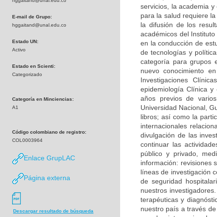
hggaitand@unal.edu.co
servicios, la academia y
para la salud requiere la
E-mail de Grupo:
la difusión de los res
hggaitand@unal.edu.co
académicos del Instituto
Estado UN:
en la conducción de est
Activo
de tecnologías y políti
categoría para grupos 
Estado en Scienti:
nuevo conocimiento en 
Categorizado
Investigaciones Clíni
epidemiología Clínica y 
años previos de varios 
Categoría en Minciencias:
Universidad Nacional, Guí
A1
libros; así como la part
internacionales relacio
Código colombiano de registro:
divulgación de las inves
COL0003964
continuar las actividad
público y privado, med
Enlace GrupLAC
información: revisiones 
líneas de investigación c
Página externa
de seguridad hospitala
nuestros investigadores.
terapéuticas y diagnósti
nuestro país a través de
Descargar resultado de búsqueda