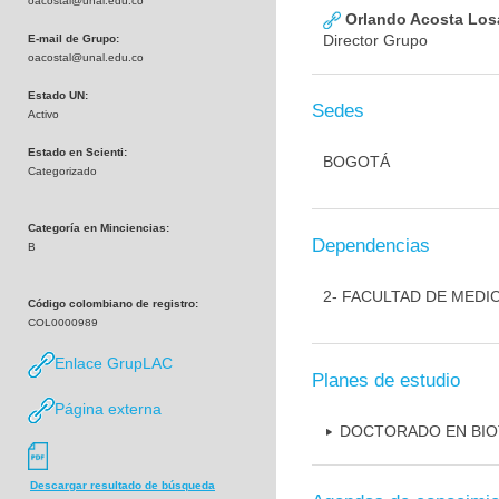
oacostal@unal.edu.co
Orlando Acosta Los
Director Grupo
E-mail de Grupo:
oacostal@unal.edu.co
Estado UN:
Sedes
Activo
Estado en Scienti:
BOGOTÁ
Categorizado
Categoría en Minciencias:
Dependencias
B
2- FACULTAD DE MEDI
Código colombiano de registro:
COL0000989
Enlace GrupLAC
Planes de estudio
Página externa
DOCTORADO EN BI
Descargar resultado de búsqueda