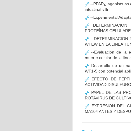
--PPAR¿ agonists as an
intestinal villi
--Experimental Adaptat
DETERMINACIÓN 
PROTEÍNAS CELULARES
--DETERMINACION D
WTEW EN LA LÍNEA T
--Evaluación de la 
muerte celular de la lín
Desarrollo de un nano
WT1-5 con potencial apli
EFECTO DE PEPTI
ACTIVIDAD DISULFUR
PAPEL DE LAS PROT
ROTAVIRUS DE CULTIV
EXPRESION DEL GE
MA104 ANTES Y DESPU