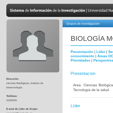
Grupos de investigación
BIOLOGÍA 
Presentación
|
Líder
|
Se
conocimiento
|
Áreas O
Prioridades
|
Perspectiva
Presentacion
Dirección:
ciencias fisiológicas, instituto de
Area: Ciencias Biológic
biotecnología
Tecnología de la salud
Teléfono:
3165000
Líder
E-mail de Líder de Grupo: