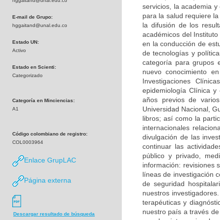
hggaitand@unal.edu.co
servicios, la academia y
para la salud requiere la
E-mail de Grupo:
la difusión de los res
hggaitand@unal.edu.co
académicos del Instituto
Estado UN:
en la conducción de est
Activo
de tecnologías y políti
categoría para grupos 
Estado en Scienti:
nuevo conocimiento en 
Categorizado
Investigaciones Clíni
epidemiología Clínica y 
años previos de varios 
Categoría en Minciencias:
Universidad Nacional, Guí
A1
libros; así como la part
internacionales relacio
Código colombiano de registro:
divulgación de las inves
COL0003964
continuar las actividad
público y privado, med
Enlace GrupLAC
información: revisiones 
líneas de investigación c
Página externa
de seguridad hospitala
nuestros investigadores.
terapéuticas y diagnósti
nuestro país a través de
Descargar resultado de búsqueda