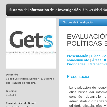
Grupos de investigación
EVALUACIÓ
POLÍTICAS 
Presentación
|
Líder
|
Se
conocimiento
|
Áreas O
Prioridades
|
Perspectiva
Dirección:
Presentacion
Ciudad Universitaria, Edificio 471, Segundo
piso, Facultad de Medicina
La evaluación de tecnol
Teléfono:
ética busca dar inform
3165000
continúo desarrollo d
administrativo organiza
E-mail de Líder de Grupo:
utilidad, eficacia, efec